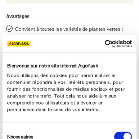
Avantages
Convient à toutes les variétés de plantes vertes :
ficus, yucca, fougère, philodendron, calathea,
schefflera, monstera, etc.
Pour un feuillage dense et bien vert.
Bienvenue sur notre site Internet Algoflash
Assure vitalité, croissance, beauté.
Nous utilisons des cookies pour personnaliser le
Utilisable en Agriculture Biologique*
contenu et répondre à vos intérêts personnels, pour
fournir des fonctionnalités de médias sociaux et pour
Vendu en Hypermarchés et Supermarchés.
analyser notre trafic. Tout cela nous aide à mieux
comprendre nos utilisateurs et à évoluer en
permanence dans le sens de vos intérêts.
DESCRIPTION DU PRODUIT
Sélection
Nécessaires
du