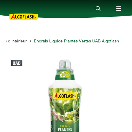
tes d'intérieur
Engrais Liquide Plantes Vertes UAB Algoflash
Nos produits
Conseils
Thèmes
Qui sommes-nous ?
Promotions