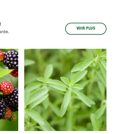
t
VOIR PLUS
ante.