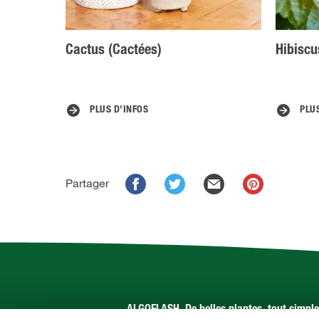
Cactus (Cactées)
Hibiscu
PLUS D’INFOS
PLU
Partager
ALGOFLASH. De belles plantes, tout simpl