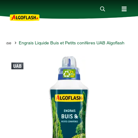
rrasse
Engrais Liquide Buis et Petits conifères UAB Algoflash
Nos produits
Conseils
Thèmes
Qui sommes-nous ?
Promotions