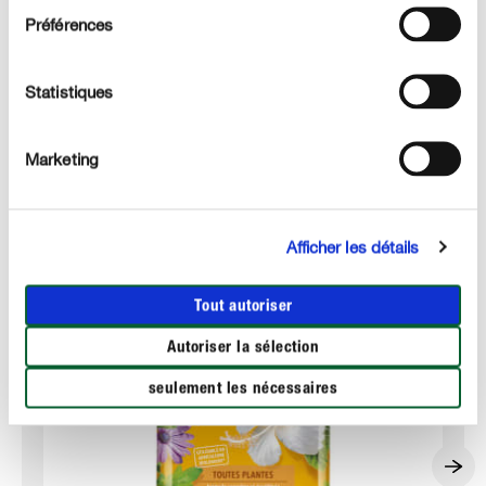
DÉTAILS TECHNIQUES
Préférences
DES QUESTIONS ? DEMANDEZ-NOUS !
Statistiques
Ces produits qui pourraient également vous intéresser :
Marketing
Afficher les détails
Tout autoriser
Autoriser la sélection
seulement les nécessaires