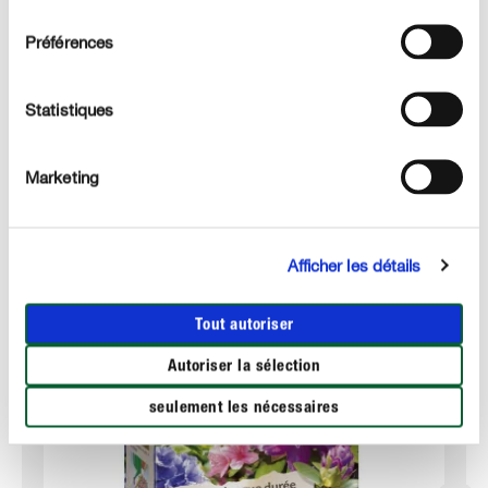
consentement
Préférences
DÉTAILS TECHNIQUES
Statistiques
DES QUESTIONS ? DEMANDEZ-NOUS !
Marketing
Ces produits qui pourraient également vous intéresser :
Afficher les détails
Tout autoriser
Autoriser la sélection
seulement les nécessaires