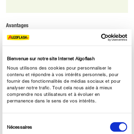
Avantages
Adapté aux besoins spécifiques des hortensias,
rhododendrons, azalées, camélias, philodendrons...
Pour une floraison abondante et éclatante.
Bienvenue sur notre site Internet Algoflash
Nous utilisons des cookies pour personnaliser le
Prévient le jaunissement.
contenu et répondre à vos intérêts personnels, pour
Utilisable en Agriculture Biologique*
fournir des fonctionnalités de médias sociaux et pour
analyser notre trafic. Tout cela nous aide à mieux
comprendre nos utilisateurs et à évoluer en
permanence dans le sens de vos intérêts.
DESCRIPTION DU PRODUIT
Sélection
Nécessaires
du
UTILISATION