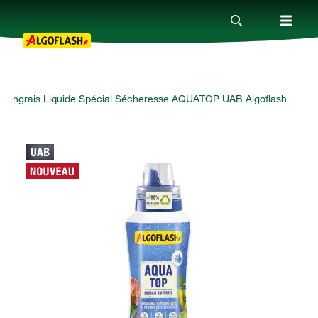
Engrais Liquide Spécial Sécheresse AQUATOP UAB Algoflash
Nos produits
Conseils
Thèmes
Qui sommes-nous ?
Promotions