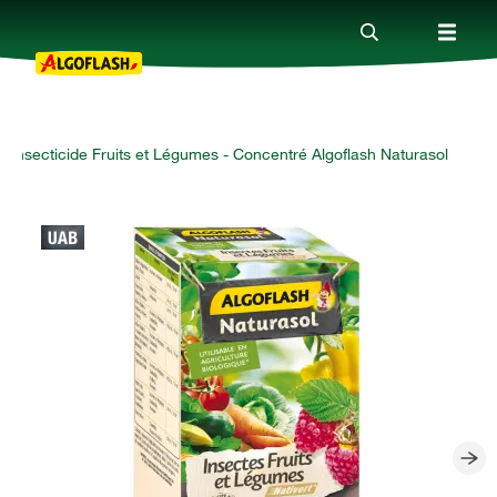
Insecticide Fruits et Légumes - Concentré Algoflash Naturasol
Nos produits
Conseils
Thèmes
Qui sommes-nous ?
Promotions