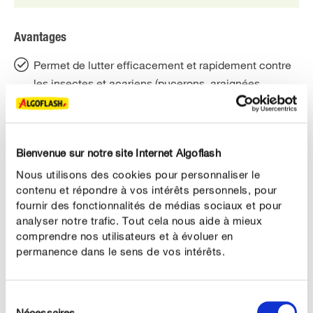
Avantages
Permet de lutter efficacement et rapidement contre
les insectes et acariens (pucerons, araignées
rouges, cochenilles, thrips, acariens, aleurodes...)
Sur toutes les cultures légumières, arbustes, et
arbres fruitiers
Bienvenue sur notre site Internet Algoflash
Asphyxie sur tous les stades (oeufs, larves et
Nous utilisons des cookies pour personnaliser le
contenu et répondre à vos intérêts personnels, pour
adultes)
fournir des fonctionnalités de médias sociaux et pour
A base d'huile de colza
analyser notre trafic. Tout cela nous aide à mieux
comprendre nos utilisateurs et à évoluer en
permanence dans le sens de vos intérêts.
DESCRIPTION DU PRODUIT
Sélection
Nécessaires