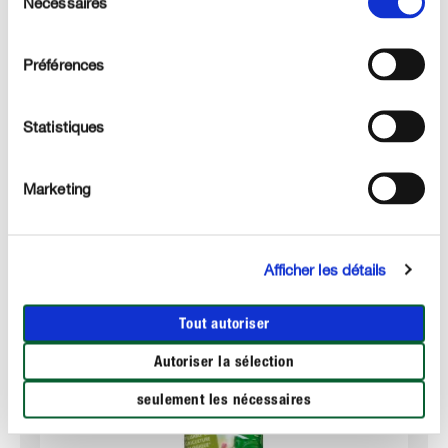
Nécessaires
du
consentement
UTILISATION
Préférences
DÉTAILS TECHNIQUES
Statistiques
DES QUESTIONS ? DEMANDEZ-NOUS !
Marketing
Ces produits pourraient aussi vous intéresser :
Afficher les détails
Tout autoriser
Autoriser la sélection
seulement les nécessaires