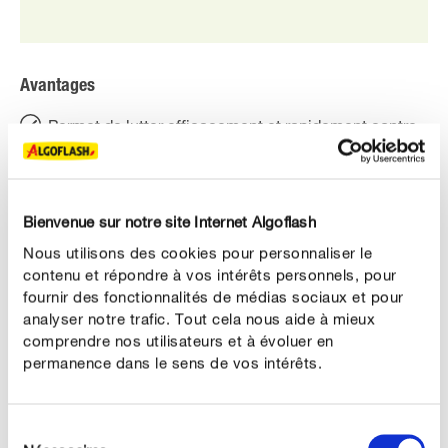
Avantages
Permet de lutter efficacement et rapidement contre
les pucerons, cochenilles et araignées rouges
Sur toutes les cultures légumières, florales, des
arbustes et des arbres
Bienvenue sur notre site Internet Algoflash
Nous utilisons des cookies pour personnaliser le
Asphyxie sur tous les stades de développement
contenu et répondre à vos intérêts personnels, pour
(oeufs, larves et adultes)
fournir des fonctionnalités de médias sociaux et pour
A base d'huile de colza
analyser notre trafic. Tout cela nous aide à mieux
comprendre nos utilisateurs et à évoluer en
permanence dans le sens de vos intérêts.
Sélection
DESCRIPTION DU PRODUIT