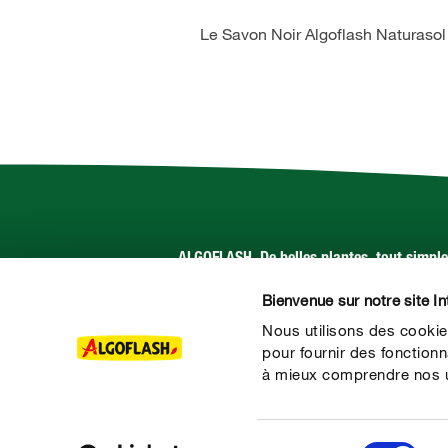
Le Savon Noir Algoflash Naturasol
ALGOFLASH. De belles plantes, tout simpl
Bienvenue sur notre site In
Suivez-nous sur :
Nous utilisons des cookie
pour fournir des fonctionn
à mieux comprendre nos ut
Sélection