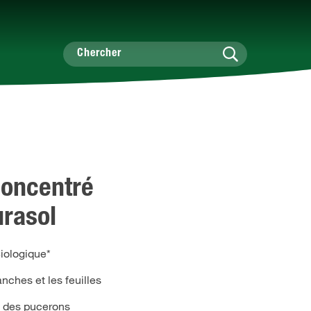
Concentré
urasol
Biologique*
nches et les feuilles
t des pucerons