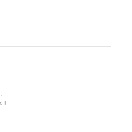
.
 il