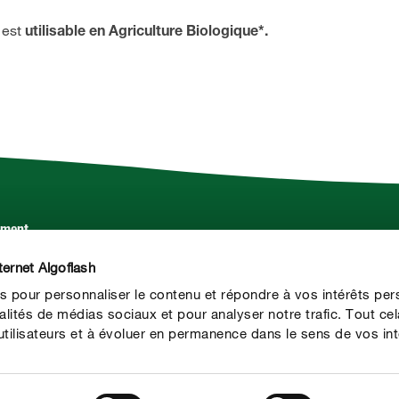
 est
utilisable en Agriculture Biologique*.
ement.
Service
ternet Algoflash
Contact
s pour personnaliser le contenu et répondre à vos intérêts per
Presse
alités de médias sociaux et pour analyser notre trafic. Tout ce
ilisateurs et à évoluer en permanence dans le sens de vos int