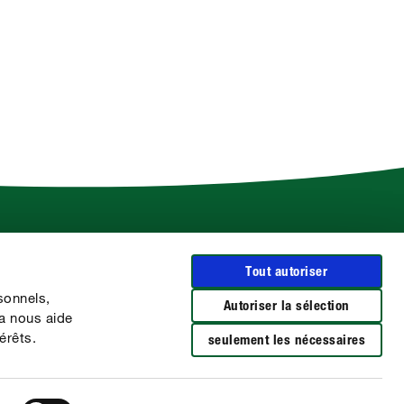
Plus d'infos sur COMPO
Tout autoriser
Le Groupe COMPO
sonnels,
CLAIRLAND
Autoriser la sélection
la nous aide
Les marques BARRIÈRE
érêts.
seulement les nécessaires