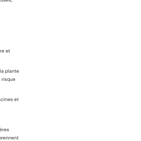
re et
la plante
 risque
acines et
tères
 prennent