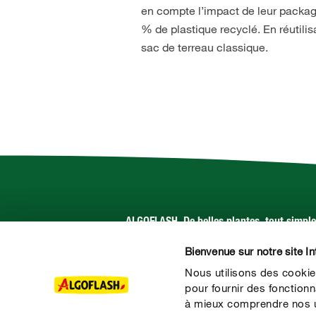
en compte l’impact de leur packag
% de plastique recyclé. En réutili
sac de terreau classique.
ALGOFLASH. De belles plantes, tout simpl
Bienvenue sur notre site In
Suivez-nous sur :
Nous utilisons des cookie
pour fournir des fonctionn
à mieux comprendre nos ut