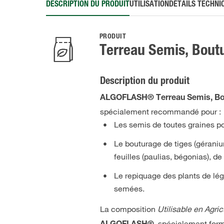
DESCRIPTION DU PRODUIT
UTILISATION
DÉTAILS TECHNI
PRODUIT
Terreau Semis, Bout
Description du produit
ALGOFLASH® Terreau Semis, Bo
spécialement recommandé pour :
Les semis de toutes graines pota
Le bouturage de tiges (géraniums
feuilles (paulias, bégonias), de
Le repiquage des plants de lé
semées.
La composition
Utilisable en Agri
, spécialement form