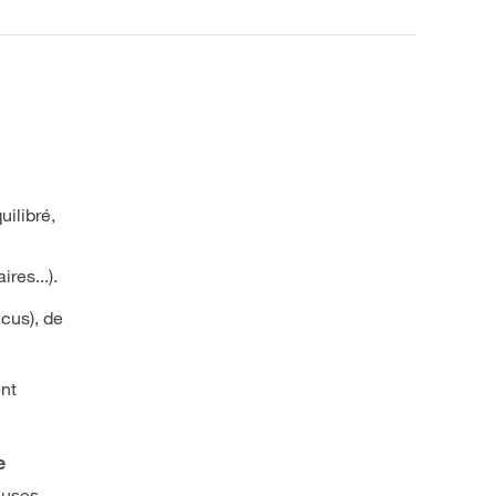
uilibré,
res...).
icus), de
ent
e
euses,