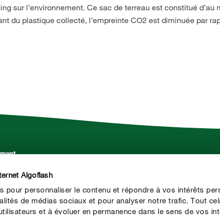
ing sur l’environnement. Ce sac de terreau est constitué d’au
sant du plastique collecté, l’empreinte CO2 est diminuée par ra
ement.
Service
ternet Algoflash
Contact
s pour personnaliser le contenu et répondre à vos intérêts per
Presse
alités de médias sociaux et pour analyser notre trafic. Tout ce
ilisateurs et à évoluer en permanence dans le sens de vos int