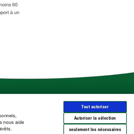
 moins 60
pport à un
Plus d'infos sur COMPO
Tout autoriser
Le Groupe COMPO
sonnels,
CLAIRLAND
Autoriser la sélection
la nous aide
Les marques BARRIÈRE
érêts.
seulement les nécessaires