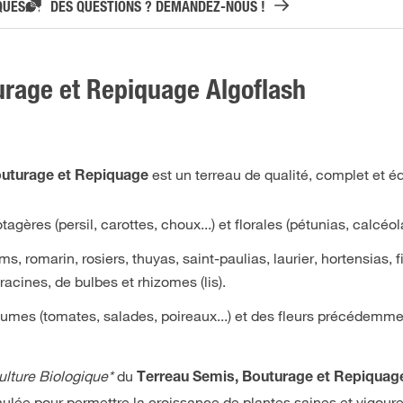
QUES
DES QUESTIONS ? DEMANDEZ-NOUS !
urage et Repiquage Algoflash
est un terreau de qualité, complet et éq
uturage et Repiquage
gères (persil, carottes, choux...) et florales (pétunias, calcéolai
, romarin, rosiers, thuyas, saint-paulias, laurier, hortensias, f
 racines, de bulbes et rhizomes (lis).
gumes (tomates, salades, poireaux...) et des fleurs précédemm
culture Biologique*
du
Terreau Semis, Bouturage et Repiquag
ulée pour permettre la croissance de plantes saines et vigour