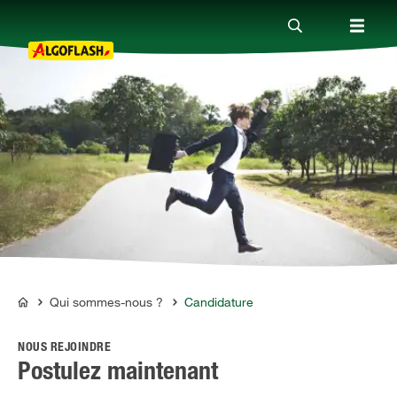
Nos produits
Conseils
Thèmes
Qui sommes-nous ?
Qui sommes-nous ?
Candidature
ALGOFLASH
NOUS REJOINDRE
Promotions
Postulez maintenant