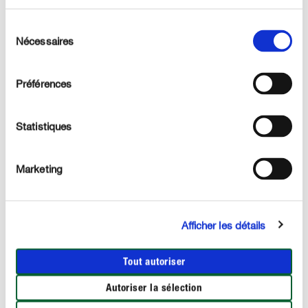
Autres documents
Sélection
Faites votre choix
Nécessaires
du
Max. 4MB (PDF, JPG, PNG)
consentement
Préférences
Comment avez-vous pris connaissance de COMPO?
Statistiques
Marketing
Contact
E-Mail *
Afficher les détails
Tout autoriser
Numéro de téléphone *
Autoriser la sélection