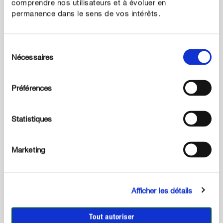
comprendre nos utilisateurs et à évoluer en
permanence dans le sens de vos intérêts.
Sélection
Nécessaires
du
consentement
Préférences
Statistiques
Marketing
4
Étape 4 :
Placez votre boîte sur un plateau ou un support pour
éviter que l'eau ne déborde au moment de l’arrosage.
Afficher les détails
Choisissez un emplacement en pleine lumière mais
sans soleil direct. Vous pouvez le placer sur votre
Tout autoriser