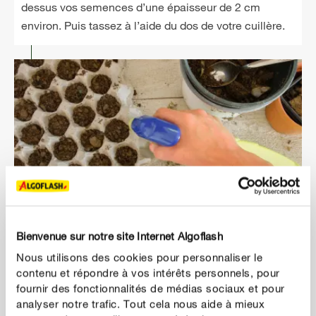
dessus vos semences d’une épaisseur de 2 cm
environ. Puis tassez à l’aide du dos de votre cuillère.
Bienvenue sur notre site Internet Algoflash
3
Étape 3 :
Nous utilisons des cookies pour personnaliser le
contenu et répondre à vos intérêts personnels, pour
Une fois les graines semées, arrosez à l’aide d’un
fournir des fonctionnalités de médias sociaux et pour
pulvérisateur pour que votre terreau soit assez
analyser notre trafic. Tout cela nous aide à mieux
humide.