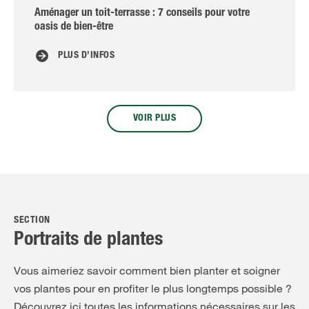
Aménager un toit-terrasse : 7 conseils pour votre
P
oasis de bien-être
j
PLUS D’INFOS
VOIR PLUS
SECTION
Portraits de plantes
Vous aimeriez savoir comment bien planter et soigner
vos plantes pour en profiter le plus longtemps possible ?
Découvrez ici toutes les informations nécessaires sur les