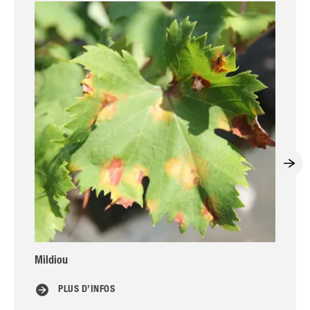
Mildiou
L
t
PLUS D’INFOS