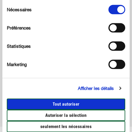
Sélection
Nécessaires
du
consentement
Préférences
Statistiques
Marketing
Cactus (Cactées)
R
PLUS D’INFOS
Afficher les détails
VOIR PLUS
Tout autoriser
Autoriser la sélection
seulement les nécessaires