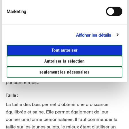
l’arroser en hiver également en cas de sécheresse
prolongée et sans gelée.
Marketing
Fertilisation :
Fertilisez le buis régulièrement de mi-mars à fin août
Afficher les détails
pour stimuler la formation de tiges saines et vertes. Un
engrais liquide spécial, ajouté à l’eau d’arrosage 1 à 2
Tout autoriser
fois par semaine, convient particulièrement aux plantes
en bac. En pleine terre, le buis apprécie particulièrement
Autoriser la sélection
notre engrais à libération prolongée. Une seule
seulement les nécessaires
application suffit pour un apport optimal de nutriments
pendant 6 mois.
Taille :
La taille des buis permet d’obtenir une croissance
équilibrée et saine. Elle permet également de leur
donner une forme personnalisée. Il faut commencer la
taille sur les jeunes sujets, le mieux étant d’utiliser un