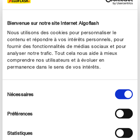
En pot, le buis dispose de peu de place pour ses racines.
Pour favoriser un bon développement, il est conseillé de
rempoter le buis tous les 2 à 3 ans dans un pot plus
Bienvenue sur notre site Internet Algoflash
grand avec un substrat neuf spécialement formulé pour
Nous utilisons des cookies pour personnaliser le
les buis. Le printemps est la saison idéale pour le
contenu et répondre à vos intérêts personnels, pour
rempotage.
fournir des fonctionnalités de médias sociaux et pour
analyser notre trafic. Tout cela nous aide à mieux
comprendre nos utilisateurs et à évoluer en
ENTRETENIR CORRECTEMENT
permanence dans le sens de vos intérêts.
Entretenir le buis
Arrosage :
Sélection
Les plantes en bac se dessèchent particulièrement vite
Nécessaires
du
au soleil. Par temps chaud et sec, arrosez
consentement
quotidiennement pour conserver un sol toujours humide,
Préférences
condition essentielle tout au long de la phase de
croissance. Évitez l’humidité stagnante. Le buis est un
arbuste persistant, il peut donc s’avérer nécessaire de
Statistiques