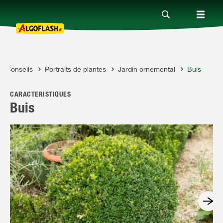
Conseils
Portraits de plantes
Jardin ornemental
Buis
Nos produits
GOFLASH
CARACTÉRISTIQUES
Conseils
Buis
Thèmes
Qui sommes-nous ?
Promotions