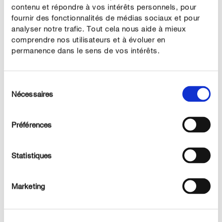
pas impératif de préférer les graines. Directement semée
contenu et répondre à vos intérêts personnels, pour
fournir des fonctionnalités de médias sociaux et pour
en terre, la fleur produit un système racinaire dense qui
analyser notre trafic. Tout cela nous aide à mieux
peut ensuite satisfaire ses besoins hydriques. Le pois de
comprendre nos utilisateurs et à évoluer en
senteur ne craint pas le gel et peut donc être semé en
permanence dans le sens de vos intérêts.
pleine terre dès le mois d’avril. Pour une germination
optimale, faites tremper les graines pendant une journée
avant le semis. Enfoncez les graines ramollies à cinq
Sélection
Nécessaires
du
centimètres de profondeur dans un sol ameubli et
consentement
laissez la valeur d’une largeur de mains entre les plants.
Puis arrosez régulièrement, les premières plantules
Préférences
devraient sortir sous deux semaines.
Statistiques
Marketing