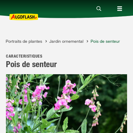
Portraits de plantes
Jardin ornemental
Pois de senteur
Nos produits
CARACTÉRISTIQUES
Conseils
Pois de senteur
Thèmes
Qui sommes-nous ?
Promotions