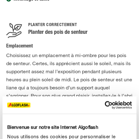
PLANTER CORRECTEMENT
Planter des pois de senteur
Emplacement
Choisissez un emplacement à mi-ombre pour les pois
de senteur. Certes, ils apprécient aussi le soleil, mais ils
supportent assez mal l’exposition pendant plusieurs
heures au plein soleil de midi. Le pois de senteur est une
liane qui a toujours besoin d’un support auquel
s’agripper. Pour son plus grand plaisir, installez-le à l’abri
du vent contre une clôture, un mur de maison ou entre
d’autres vivaces.
Plantation
Bienvenue sur notre site Internet Algoflash
La culture des pois de senteur est très simple, il n’est
Nous utilisons des cookies pour personnaliser le