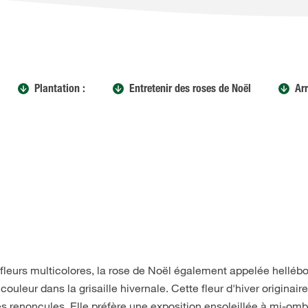
Plantation :
Entretenir des roses de Noël
Ar
 fleurs multicolores, la rose de Noël également appelée helléb
ouleur dans la grisaille hivernale. Cette fleur d'hiver originair
es renoncules. Elle préfère une exposition ensoleillée à mi-omb