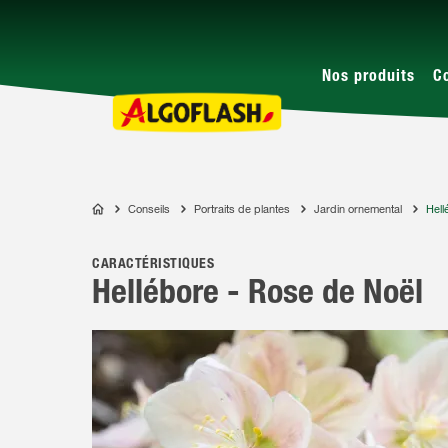
Nos produits
C
Conseils
Portraits de plantes
Jardin ornemental
Hell
ALGOFLASH
CARACTÉRISTIQUES
Hellébore - Rose de Noël