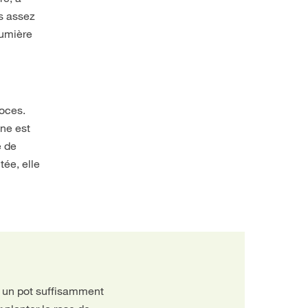
s assez
lumière
coces.
mne est
e de
tée, elle
z un pot suffisamment