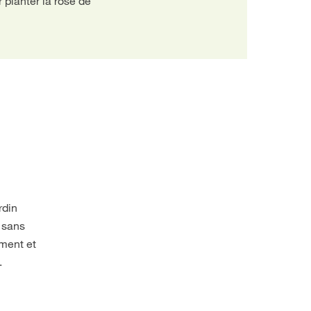
r planter la rose de
rdin
s sans
mment et
.