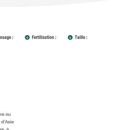
rosage :
Fertilisation :
Taille :
ore ou
e d'Asie
re, à