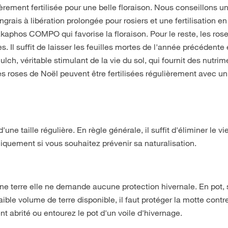
èrement fertilisée pour une belle floraison. Nous conseillons u
rais à libération prolongée pour rosiers et une fertilisation en 
kaphos COMPO qui favorise la floraison. Pour le reste, les ros
 Il suffit de laisser les feuilles mortes de l'année précédente 
ch, véritable stimulant de la vie du sol, qui fournit des nutrim
es roses de Noël peuvent être fertilisées régulièrement avec un
ne taille régulière. En règle générale, il suffit d'éliminer le vi
niquement si vous souhaitez prévenir sa naturalisation.
ine terre elle ne demande aucune protection hivernale. En pot, 
aible volume de terre disponible, il faut protéger la motte contre
 abrité ou entourez le pot d'un voile d'hivernage.