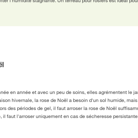
viter l'humidité stagnante. Un terreau pour rosiers est idéal pou
ël
née en année et avec un peu de soins, elles agrémentent le ja
aison hivernale, la rose de Noël a besoin d'un sol humide, mai
rs des périodes de gel, il faut arroser la rose de Noël suffisa
, il faut l'arroser uniquement en cas de sécheresse persistante