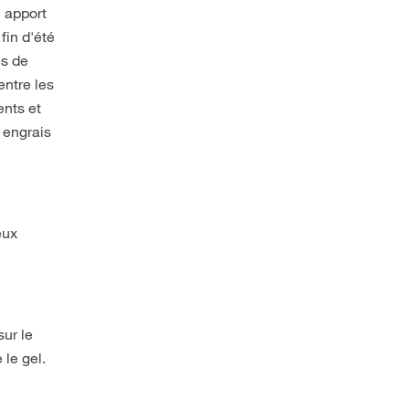
n apport
fin d'été
es de
entre les
ents et
 engrais
eux
sur le
 le gel.