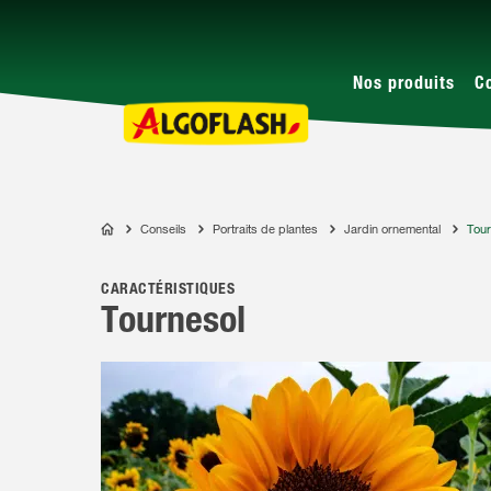
Nos produits
C
Conseils
Portraits de plantes
Jardin ornemental
Tour
ALGOFLASH
CARACTÉRISTIQUES
Tournesol