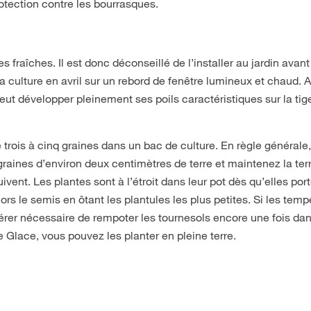
otection contre les bourrasques.
 fraîches. Il est donc déconseillé de l’installer au jardin avant
culture en avril sur un rebord de fenêtre lumineux et chaud. 
 peut développer pleinement ses poils caractéristiques sur la ti
trois à cinq graines dans un bac de culture. En règle générale,
raines d’environ deux centimètres de terre et maintenez la ter
ent. Les plantes sont à l’étroit dans leur pot dès qu’elles por
lors le semis en ôtant les plantules les plus petites. Si les tem
avérer nécessaire de rempoter les tournesols encore une fois da
e Glace, vous pouvez les planter en pleine terre.