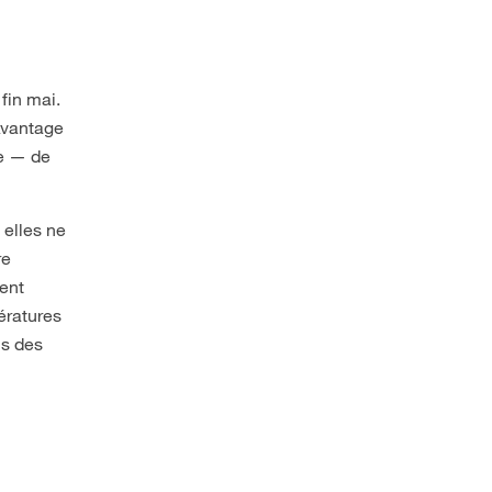
 fin mai.
Avantage
ge — de
 elles ne
re
tent
pératures
ns des