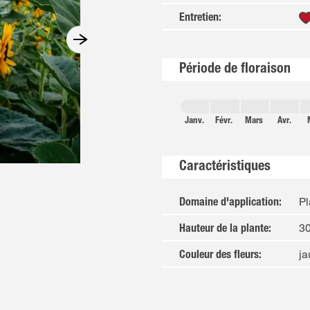
Entretien
:
Période de floraison
Janv.
Févr.
Mars
Avr.
Caractéristiques
P
Domaine d'application
:
3
Hauteur de la plante
:
j
Couleur des fleurs
: