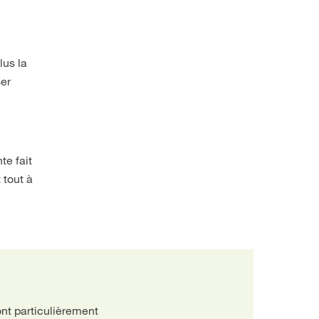
lus la
ser
te fait
 tout à
ont particulièrement