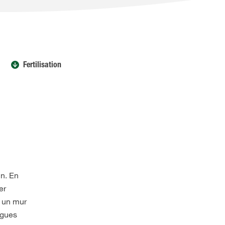
Fertilisation
in. En
er
u un mur
ngues