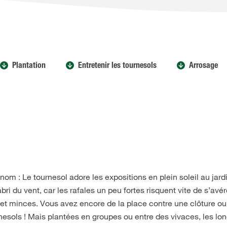
Plantation
Entretenir les tournesols
Arrosage
nom : Le tournesol adore les expositions en plein soleil au jard
abri du vent, car les rafales un peu fortes risquent vite de s’avér
 et minces. Vous avez encore de la place contre une clôture o
rnesols ! Mais plantées en groupes ou entre des vivaces, les lo