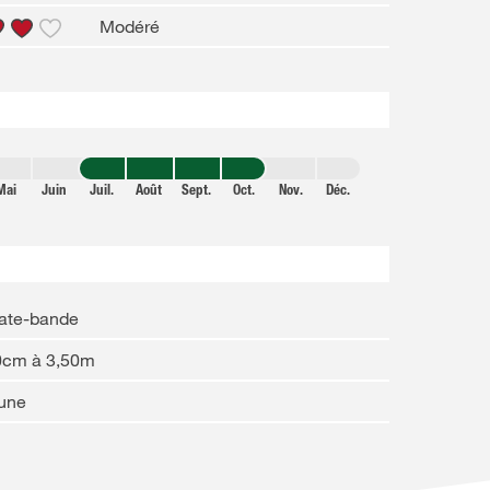
Modéré
Mai
Juin
Juil.
Août
Sept.
Oct.
Nov.
Déc.
late-bande
0cm à 3,50m
aune