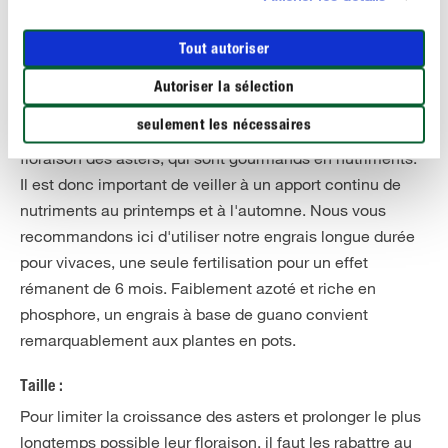
des maladies cryptogamiques. C'est pourquoi il faut
toujours arroser les plantes avec modération.
Tout autoriser
Fertilisation :
Autoriser la sélection
Une fertilisation bien adaptée peut influencer
seulement les nécessaires
l'épanouissement et la persistance de la magnifique
floraison des asters, qui sont gourmands en nutriments.
Il est donc important de veiller à un apport continu de
nutriments au printemps et à l'automne. Nous vous
recommandons ici d'utiliser notre engrais longue durée
pour vivaces, une seule fertilisation pour un effet
rémanent de 6 mois. Faiblement azoté et riche en
phosphore, un engrais à base de guano convient
remarquablement aux plantes en pots.
Taille :
Pour limiter la croissance des asters et prolonger le plus
longtemps possible leur floraison, il faut les rabattre au