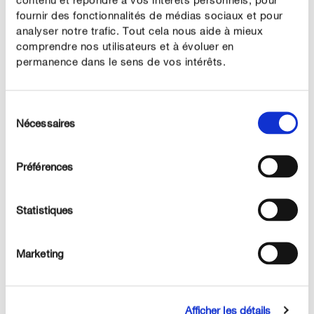
fournir des fonctionnalités de médias sociaux et pour
analyser notre trafic. Tout cela nous aide à mieux
Notre CONSEIL
comprendre nos utilisateurs et à évoluer en
permanence dans le sens de vos intérêts.
Combiner plusieurs variétés d'asters permet de
profiter de leur floraison tout au long de la belle saison
du printemps à l'automne.
Sélection
Nécessaires
du
consentement
Préférences
ENTRETENIR CORRECTEMENT
Statistiques
Entretien des asters
Arrosage :
Marketing
Arrosez régulièrement pour un bon équilibre
hygrométrique de la terre, ni trop sèche, ni trop humide.
Un arrosage fréquent du feuillage peut parfois provoquer
Afficher les détails