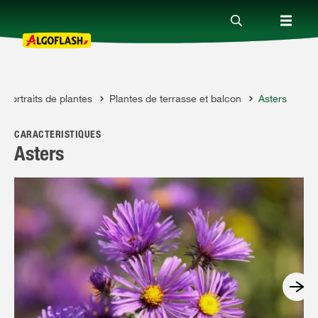
Portraits de plantes
Plantes de terrasse et balcon
Asters
Nos produits
CARACTÉRISTIQUES
Conseils
Asters
Thèmes
Qui sommes-nous ?
Promotions