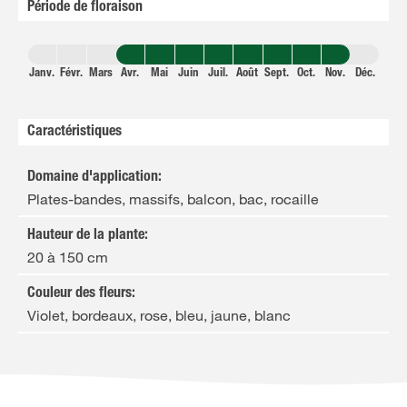
Période de floraison
Janv.
Févr.
Mars
Avr.
Mai
Juin
Juil.
Août
Sept.
Oct.
Nov.
Déc.
Caractéristiques
Domaine d'application
:
Plates-bandes, massifs, balcon, bac, rocaille
Hauteur de la plante
:
20 à 150 cm
Couleur des fleurs
:
Violet, bordeaux, rose, bleu, jaune, blanc