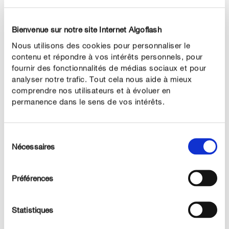
mettre toutes les chances de votre côté, il faut laisser
passer les fameux Saints de Glace, mi-mai. Replantez
Bienvenue sur notre site Internet Algoflash
les géraniums cultivés maison ou achetés en magasin
Nous utilisons des cookies pour personnaliser le
en les espaçant de 20 à 30 cm. Utilisez un terreau
contenu et répondre à vos intérêts personnels, pour
Géraniums et plantes fleuries très riche en nutriments.
fournir des fonctionnalités de médias sociaux et pour
analyser notre trafic. Tout cela nous aide à mieux
comprendre nos utilisateurs et à évoluer en
permanence dans le sens de vos intérêts.
Sélection
Nécessaires
du
consentement
Préférences
Le conseil Algoflash
Les pélargoniums ont une floraison généreuse qui
Statistiques
s'étale dans le temps. Pensez à pincer régulièrement
les fleurs fanées pour régénérer la plante. Eliminez