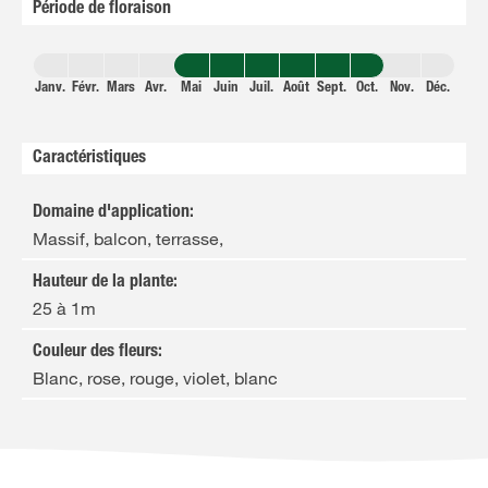
Période de floraison
Janv.
Févr.
Mars
Avr.
Mai
Juin
Juil.
Août
Sept.
Oct.
Nov.
Déc.
Caractéristiques
Domaine d'application
:
Massif, balcon, terrasse,
Hauteur de la plante
:
25 à 1m
Couleur des fleurs
:
Blanc, rose, rouge, violet, blanc