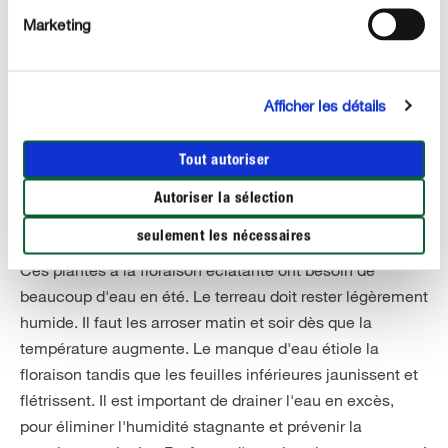
aussi les tiges florales après la floraison en les
Marketing
coupant à la base.
Afficher les détails
Tout autoriser
ENTRETENIR CORRECTEMENT
Entretien des géraniums
Autoriser la sélection
seulement les nécessaires
Arrosage
Ces plantes à la floraison éclatante ont besoin de
beaucoup d'eau en été. Le terreau doit rester légèrement
humide. Il faut les arroser matin et soir dès que la
température augmente. Le manque d'eau étiole la
floraison tandis que les feuilles inférieures jaunissent et
flétrissent. Il est important de drainer l'eau en excès,
pour éliminer l'humidité stagnante et prévenir la