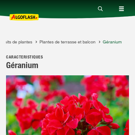
rtraits de plantes
Plantes de terrasse et balcon
Géranium
Nos produits
CARACTÉRISTIQUES
Conseils
Géranium
Thèmes
Qui sommes-nous ?
Promotions