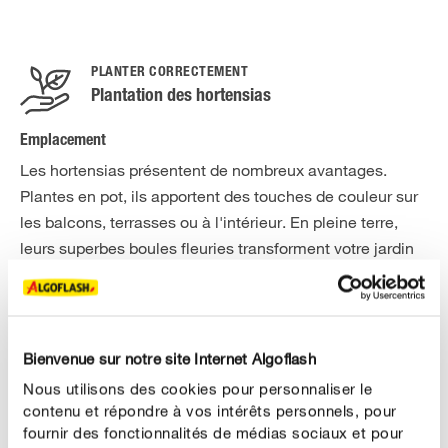
PLANTER CORRECTEMENT
Plantation des hortensias
Emplacement
Les hortensias présentent de nombreux avantages.
Plantes en pot, ils apportent des touches de couleur sur
les balcons, terrasses ou à l'intérieur. En pleine terre,
leurs superbes boules fleuries transforment votre jardin
en océan de fleurs. Les hortensias préfèrent un
emplacement mi-ombre et aéré. Ils doivent être protégés
du soleil de midi.
Bienvenue sur notre site Internet Algoflash
Plantation
Nous utilisons des cookies pour personnaliser le
Rempotez les hortensias tous les deux à quatre ans, en
contenu et répondre à vos intérêts personnels, pour
fonction de l'âge de la plante. Utilisez un
terreau spécial
fournir des fonctionnalités de médias sociaux et pour