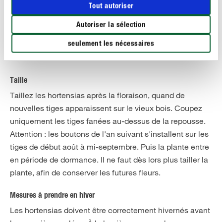
Tout autoriser
Fertilisation
Autoriser la sélection
De mars à septembre, il faut fertiliser les hortensias une
fois par semaine avec un
engrais liquide spécial pour
seulement les nécessaires
hortensias et camélias.
Taille
Taillez les hortensias après la floraison, quand de
nouvelles tiges apparaissent sur le vieux bois. Coupez
uniquement les tiges fanées au-dessus de la repousse.
Attention : les boutons de l'an suivant s'installent sur les
tiges de début août à mi-septembre. Puis la plante entre
en période de dormance. Il ne faut dès lors plus tailler la
plante, afin de conserver les futures fleurs.
Mesures à prendre en hiver
Les hortensias doivent être correctement hivernés avant