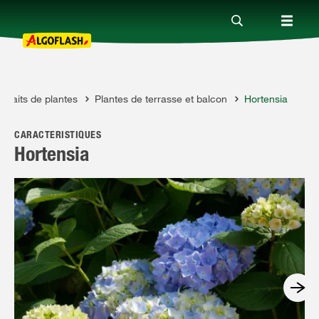
rtraits de plantes
Plantes de terrasse et balcon
Hortensia
Nos produits
CARACTÉRISTIQUES
Conseils
Hortensia
Thèmes
Qui sommes-nous ?
Promotions