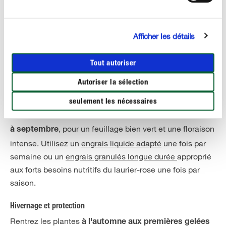
sont importants, surtout en été. Il perd son feuillage
en
.
cas de sécheresse
Afficher les détails
Mais attention ! Veillez à toujours arroser votre laurier-
rose à
. Les feuilles prennent une coloration
l'eau tiède
Tout autoriser
verdâtre si l'eau d'arrosage est trop froide.
Autoriser la sélection
Engrais & fertilisation
seulement les nécessaires
Le laurier-rose doit être
amendé régulièrement de mars
, pour un feuillage bien vert et une floraison
à septembre
intense. Utilisez un
engrais liquide adapté
une fois par
semaine ou un
engrais granulés longue durée
approprié
aux forts besoins nutritifs du laurier-rose une fois par
saison.
Hivernage et protection
Rentrez les plantes
à l'automne aux premières gelées