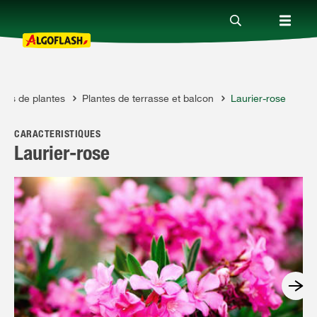
aits de plantes
Plantes de terrasse et balcon
Laurier-rose
Nos produits
CARACTÉRISTIQUES
Conseils
Laurier-rose
Thèmes
Qui sommes-nous ?
Promotions