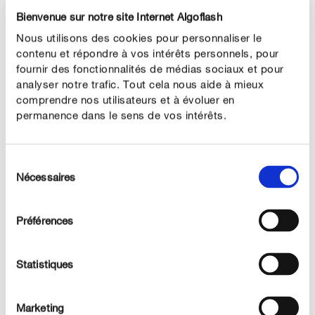
Bienvenue sur notre site Internet Algoflash
Nous utilisons des cookies pour personnaliser le
contenu et répondre à vos intérêts personnels, pour
fournir des fonctionnalités de médias sociaux et pour
analyser notre trafic. Tout cela nous aide à mieux
comprendre nos utilisateurs et à évoluer en
permanence dans le sens de vos intérêts.
Sélection
Nécessaires
du
consentement
Préférences
Statistiques
Arrosage : le laurier-rose peut-il être trop arrosé ?
La réponse est oui : le laurier-rose aime
les sols bien
Marketing
. Cependant, les besoins en eau du laurier-rose
drainés