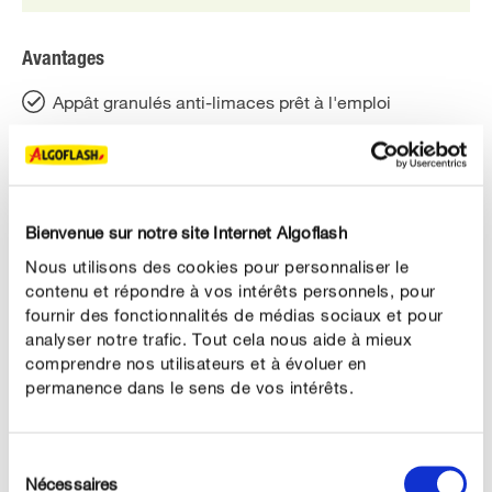
Avantages
Appât granulés anti-limaces prêt à l'emploi
Permet de lutter contre les limaces, loches et
escargots
Pour potagers, semis, pelouses et massifs
Bienvenue sur notre site Internet Algoflash
ornementaux
Nous utilisons des cookies pour personnaliser le
Résistant à la pluie et aux moisissures
contenu et répondre à vos intérêts personnels, pour
fournir des fonctionnalités de médias sociaux et pour
Préserve les animaux domestiques et les hérissons
analyser notre trafic. Tout cela nous aide à mieux
comprendre nos utilisateurs et à évoluer en
permanence dans le sens de vos intérêts.
DESCRIPTION DU PRODUIT
Sélection
Nécessaires
du