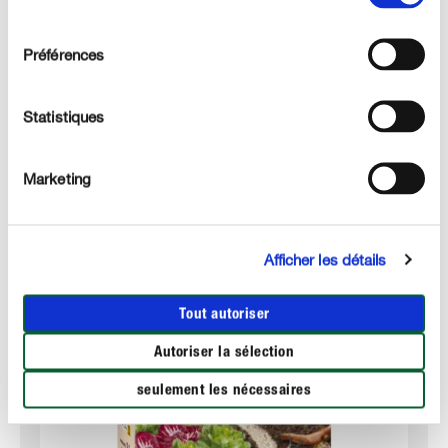
UTILISATION
consentement
Préférences
DÉTAILS TECHNIQUES
Statistiques
DES QUESTIONS ? DEMANDEZ-NOUS !
Marketing
Ces produits pourraient aussi vous intéresser :
Afficher les détails
Tout autoriser
Autoriser la sélection
seulement les nécessaires