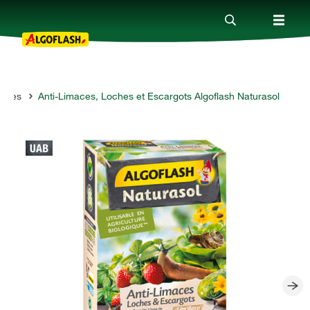
maces
Anti-Limaces, Loches et Escargots Algoflash Naturasol
Nos produits
Conseils
Thèmes
Qui sommes-nous ?
Promotions