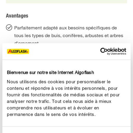
Avantages
Parfaitement adapté aux besoins spécifiques de
tous les types de buis, conifères, arbustes et arbres
d'ornement
Pour des plantes bien développées et au vert intense
Formule complète et équilibrée
Bienvenue sur notre site Internet Algoflash
Engrais action longue durée 5 mois avec laine de
Nous utilisons des cookies pour personnaliser le
mouton
contenu et répondre à vos intérêts personnels, pour
fournir des fonctionnalités de médias sociaux et pour
Origine naturelle
analyser notre trafic. Tout cela nous aide à mieux
Utilisable en Agriculture Biologique*
comprendre nos utilisateurs et à évoluer en
permanence dans le sens de vos intérêts.