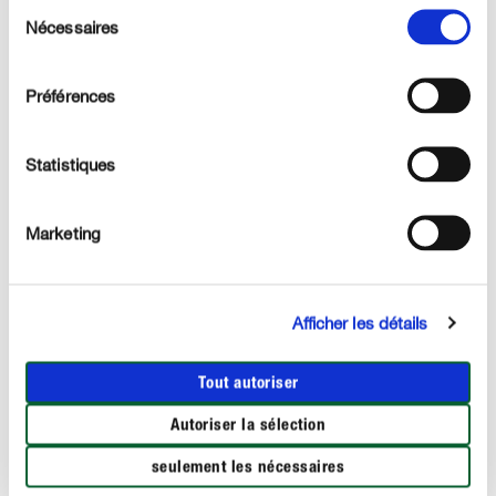
Sélection
Nécessaires
DESCRIPTION DU PRODUIT
du
consentement
UTILISATION
Préférences
DÉTAILS TECHNIQUES
Statistiques
DES QUESTIONS ? DEMANDEZ-NOUS !
Marketing
Ces produits pourraient aussi vous intéresser :
Afficher les détails
Tout autoriser
Autoriser la sélection
seulement les nécessaires