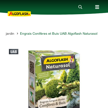
ais jardin
Engrais Conifères et Buis UAB Algoflash Naturasol
Nos produits
Conseils
Thèmes
Qui sommes-nous ?
Promotions