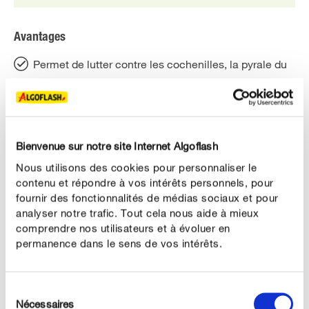
Avantages
Permet de lutter contre les cochenilles, la pyrale du
buis
Sur les rosiers, plantes ornementales et florales
Efficace également sur les pucerons, mouches
Bienvenue sur notre site Internet Algoflash
blanches, thrips et acariens
Nous utilisons des cookies pour personnaliser le
Agit par oeufs, larves et adultes
contenu et répondre à vos intérêts personnels, pour
fournir des fonctionnalités de médias sociaux et pour
Facile, aérosol : pas de dosage, ni de préparation
analyser notre trafic. Tout cela nous aide à mieux
comprendre nos utilisateurs et à évoluer en
permanence dans le sens de vos intérêts.
DESCRIPTION DU PRODUIT
Sélection
Nécessaires
du