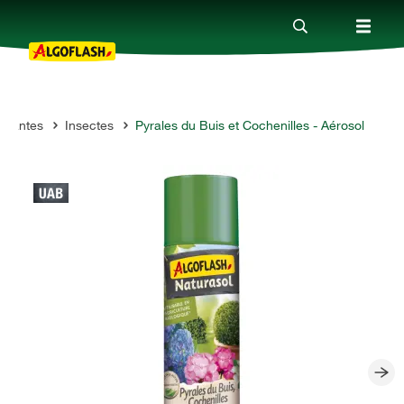
 plantes
Insectes
Pyrales du Buis et Cochenilles - Aérosol
Nos produits
Conseils
Thèmes
Qui sommes-nous ?
Promotions