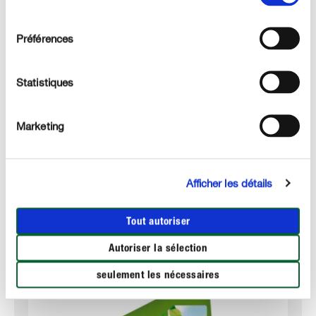
UTILISATION
consentement
Préférences
DÉTAILS TECHNIQUES
Statistiques
DES QUESTIONS ? DEMANDEZ-NOUS !
Marketing
Ces produits pourraient aussi vous intéresser :
Afficher les détails
Tout autoriser
Autoriser la sélection
seulement les nécessaires