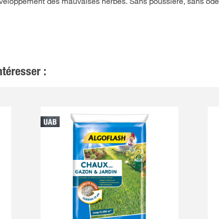
éveloppement des mauvaises herbes. Sans poussière, sans ode
téresser :