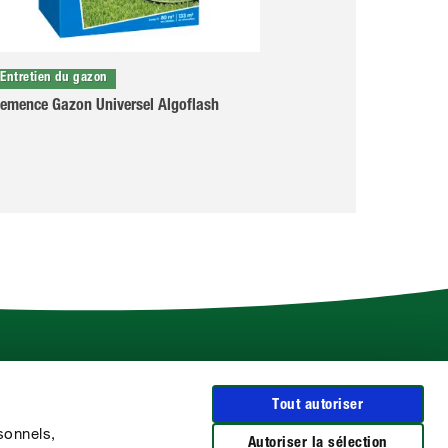
Entretien du gazon
Entretien du gazo
emence Gazon Universel Algoflash
Semence Gazon R
5 jours Algoflash
Plus d'infos sur COMPO
Tout autoriser
Le Groupe COMPO
sonnels,
CLAIRLAND
Autoriser la sélection