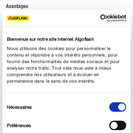
Avantages
Convient à tout type de terrain.
Résistant au piétinement.
Bienvenue sur notre site Internet Algoflash
Entretien limité.
Nous utilisons des cookies pour personnaliser le
contenu et répondre à vos intérêts personnels, pour
fournir des fonctionnalités de médias sociaux et pour
analyser notre trafic. Tout cela nous aide à mieux
comprendre nos utilisateurs et à évoluer en
DESCRIPTION DU PRODUIT
permanence dans le sens de vos intérêts.
UTILISATION
Sélection
Nécessaires
DÉTAILS TECHNIQUES
du
consentement
DES QUESTIONS ? DEMANDEZ-NOUS !
Préférences