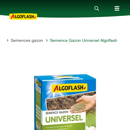
on
Semences gazon
Semence Gazon Universel Algoflash
Nos produits
Conseils
Thèmes
Qui sommes-nous ?
Promotions