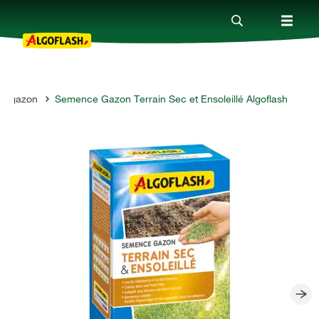
s gazon
Semence Gazon Terrain Sec et Ensoleillé Algoflash
Nos produits
Conseils
Thèmes
Qui sommes-nous ?
Promotions