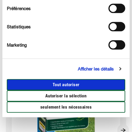
DÉTAILS TECHNIQUES
Préférences
DES QUESTIONS ? DEMANDEZ-NOUS !
Statistiques
Marketing
Ces produits pourraient aussi vous intéresser :
Afficher les détails
Tout autoriser
Autoriser la sélection
seulement les nécessaires