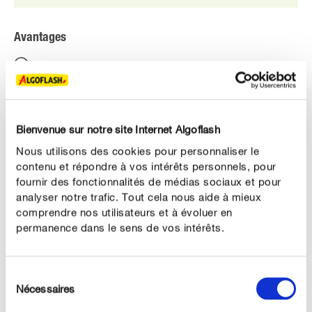
Avantages
Idéal pour les terrains secs et ensoleillés.
Haute résistance à la sécheresse.
Gazon bien vert tout l’été.
Bienvenue sur notre site Internet Algoflash
Adapté aux terrains de bord de mer.
Nous utilisons des cookies pour personnaliser le
contenu et répondre à vos intérêts personnels, pour
Germination maîtrisée.
fournir des fonctionnalités de médias sociaux et pour
analyser notre trafic. Tout cela nous aide à mieux
comprendre nos utilisateurs et à évoluer en
permanence dans le sens de vos intérêts.
DESCRIPTION DU PRODUIT
Sélection
Nécessaires
UTILISATION
du
consentement