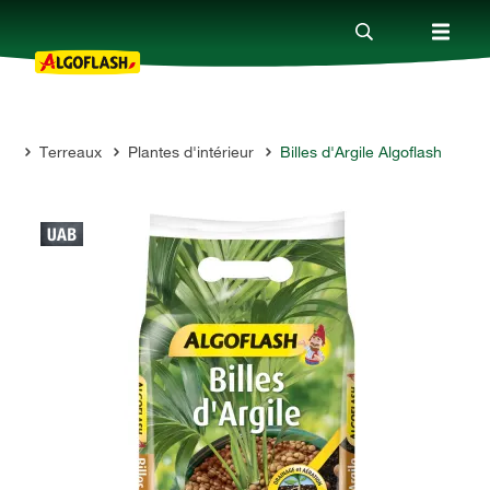
ts
Terreaux
Plantes d'intérieur
Billes d'Argile Algoflash
Nos produits
Conseils
Thèmes
Qui sommes-nous ?
Promotions