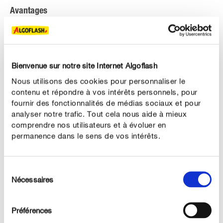
Avantages
Aération des racines drainage et touche décorative !
Billes d'argile propres, régulières et sans brisures.
Bienvenue sur notre site Internet Algoflash
Utilisable en Agriculture Biologique*
Nous utilisons des cookies pour personnaliser le
contenu et répondre à vos intérêts personnels, pour
fournir des fonctionnalités de médias sociaux et pour
analyser notre trafic. Tout cela nous aide à mieux
comprendre nos utilisateurs et à évoluer en
DESCRIPTION DU PRODUIT
permanence dans le sens de vos intérêts.
UTILISATION
Sélection
Nécessaires
DÉTAILS TECHNIQUES
du
consentement
DES QUESTIONS ? DEMANDEZ-NOUS !
Préférences