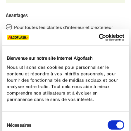
Avantages
Pour toutes les plantes d'intérieur et d'extérieur
Capacité de rétention en eau élevée
Stimule la croissance racinaire
Bienvenue sur notre site Internet Algoflash
Réduit la fréquence d'arrosage
Nous utilisons des cookies pour personnaliser le
Pour des plantes pleines de vitalité même par temps
contenu et répondre à vos intérêts personnels, pour
sec !
fournir des fonctionnalités de médias sociaux et pour
analyser notre trafic. Tout cela nous aide à mieux
comprendre nos utilisateurs et à évoluer en
permanence dans le sens de vos intérêts.
DESCRIPTION DU PRODUIT
Sélection
Nécessaires
du
UTILISATION