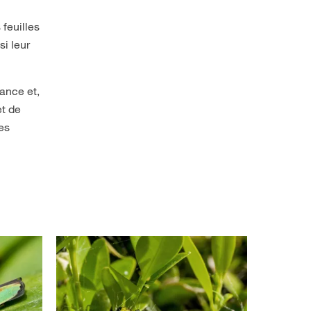
feuilles
si leur
ance et,
et de
les