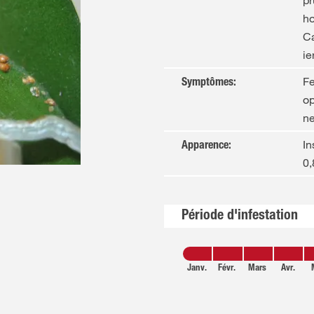
pr
ho
Ca
ie
Fe
Symptômes
:
op
ne
In
Apparence
:
0
Période d'infestation
Janv.
Févr.
Mars
Avr.