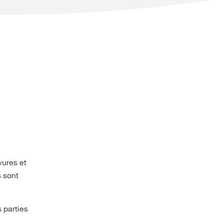
vures et
s sont
 parties