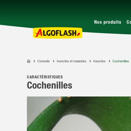
Nos produits
C
Conseils
Insectes et maladies
Insectes
Cochenilles
ALGOFLASH
CARACTÉRISTIQUES
Cochenilles