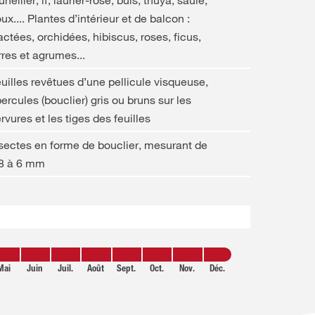
unellier, if, laurier-rose, buis, thuya, saule,
ux.... Plantes d’intérieur et de balcon :
ctées, orchidées, hibiscus, roses, ficus,
rres et agrumes...
uilles revêtues d’une pellicule visqueuse,
ercules (bouclier) gris ou bruns sur les
rvures et les tiges des feuilles
sectes en forme de bouclier, mesurant de
,8 à 6 mm
Mai
Juin
Juil.
Août
Sept.
Oct.
Nov.
Déc.