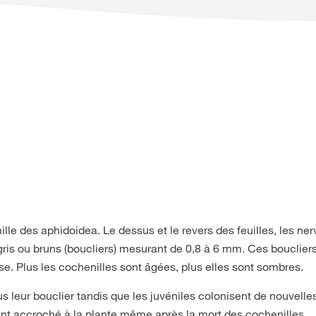
ille des aphidoidea. Le dessus et le revers des feuilles, les ner
gris ou bruns (boucliers) mesurant de 0,8 à 6 mm. Ces bouclier
e. Plus les cochenilles sont âgées, plus elles sont sombres.
s leur bouclier tandis que les juvéniles colonisent de nouvelles
vent accroché à la plante même après la mort des cochenilles.