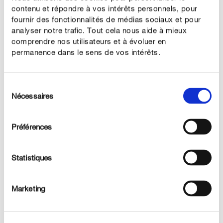
contenu et répondre à vos intérêts personnels, pour
fournir des fonctionnalités de médias sociaux et pour
analyser notre trafic. Tout cela nous aide à mieux
comprendre nos utilisateurs et à évoluer en
permanence dans le sens de vos intérêts.
ENTRETENIR CORRECTEMENT
Entretenir le bleuet
Sélection
Nécessaires
Arrosage
du
consentement
En plein champ, personne ne vient l’arroser, le bleuet se
débrouille donc bien tout seul pour s’hydrater ! Ce n'est
Préférences
que lors de très longues périodes de sécheresse qu'il
commence à économiser ses réserves et à produire
Statistiques
moins de fleurs. Alors il suffira de l'arroser pour lui
donner un coup de pouce.
Marketing
Fertilisation
Vous pouvez favoriser la floraison du bleuet avec un