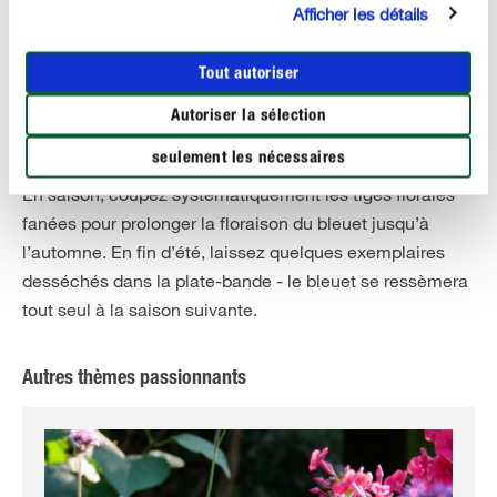
engrais longue durée. De plus la plante apprécie un sol
Afficher les détails
bien aéré. On vous conseille de biner le sol toutes les
deux semaines autour des tiges.
Tout autoriser
Autoriser la sélection
seulement les nécessaires
Taille/division
En saison, coupez systématiquement les tiges florales
fanées pour prolonger la floraison du bleuet jusqu’à
l’automne. En fin d’été, laissez quelques exemplaires
desséchés dans la plate-bande - le bleuet se ressèmera
tout seul à la saison suivante.
Autres thèmes passionnants