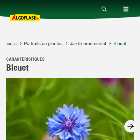
Conseils
Portraits de plantes
Jardin ornemental
Bleuet
Nos produits
OFLASH
CARACTÉRISTIQUES
Conseils
Bleuet
Thèmes
Qui sommes-nous ?
Promotions