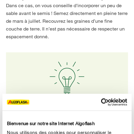
Dans ce cas, on vous conseille d'incorporer un peu de
sable avant le semis ! Semez directement en pleine terre
de mars à juillet. Recouvrez les graines d’une fine
couche de terre. Il n’est pas nécessaire de respecter un
espacement donné.
Notre conseil
Ne semez pas toutes les graines en même temps !
Bienvenue sur notre site Internet Algoflash
Semez au fil des mois pour conserver un tapis de
Nous utilisons des cookies pour personnaliser le
fleurs multicolores tout au long de l’été.