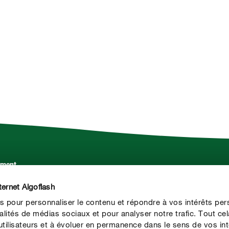
ement.
Service
ternet Algoflash
Contact
s pour personnaliser le contenu et répondre à vos intérêts per
Presse
alités de médias sociaux et pour analyser notre trafic. Tout ce
ilisateurs et à évoluer en permanence dans le sens de vos int