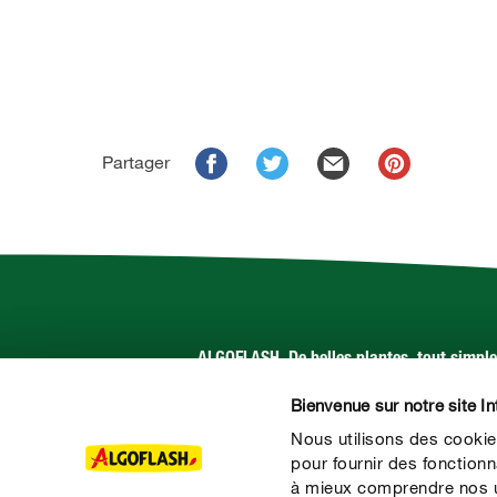
Partager
ALGOFLASH. De belles plantes, tout simpl
Bienvenue sur notre site In
Suivez-nous sur :
Nous utilisons des cookie
pour fournir des fonctionn
à mieux comprendre nos ut