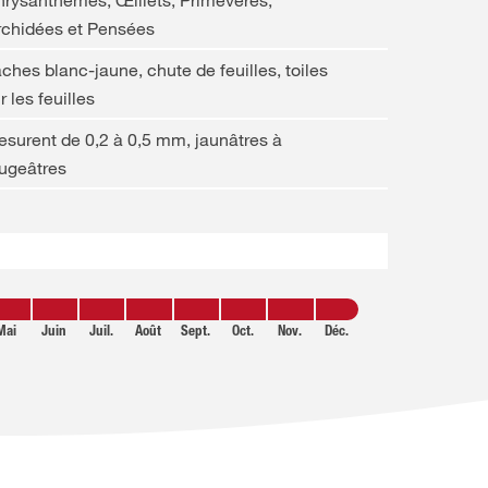
rysanthèmes, Œillets, Primevères,
rchidées et Pensées
ches blanc-jaune, chute de feuilles, toiles
r les feuilles
surent de 0,2 à 0,5 mm, jaunâtres à
ugeâtres
Mai
Juin
Juil.
Août
Sept.
Oct.
Nov.
Déc.