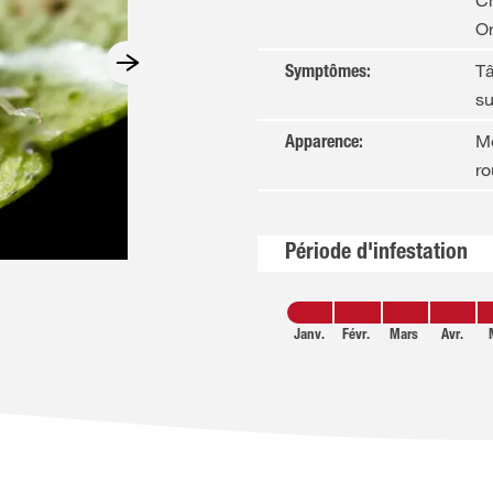
Ch
O
Tâ
Symptômes
:
su
Me
Apparence
:
ro
Période d'infestation
Janv.
Févr.
Mars
Avr.