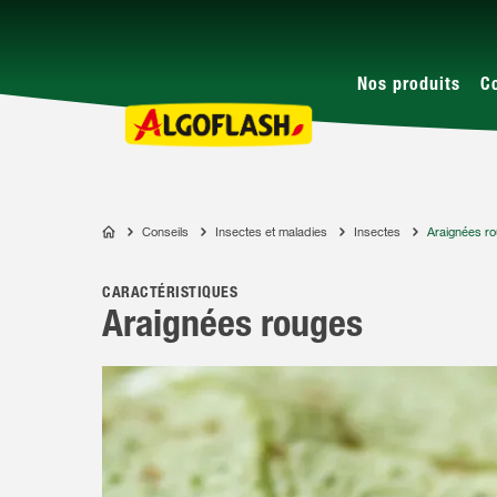
Nos produits
C
Conseils
Insectes et maladies
Insectes
Araignées r
ALGOFLASH
CARACTÉRISTIQUES
Araignées rouges