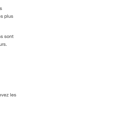
es
es plus
ns sont
urs.
evez les