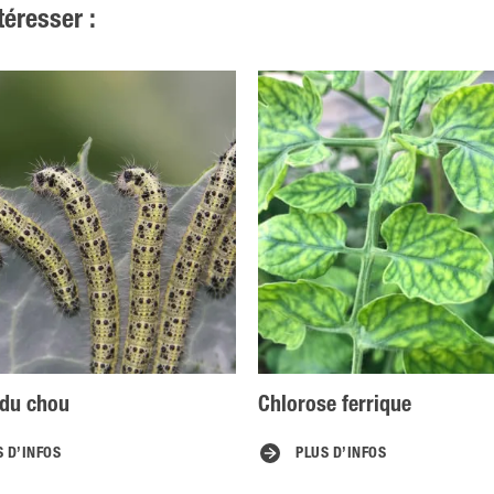
téresser :
 du chou
Chlorose ferrique
S D’INFOS
PLUS D’INFOS