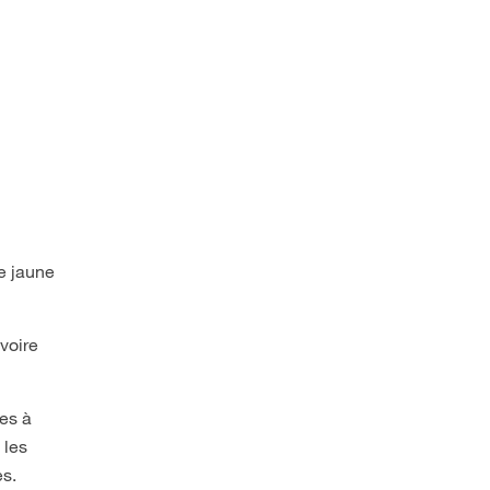
de jaune
 voire
les à
 les
es.