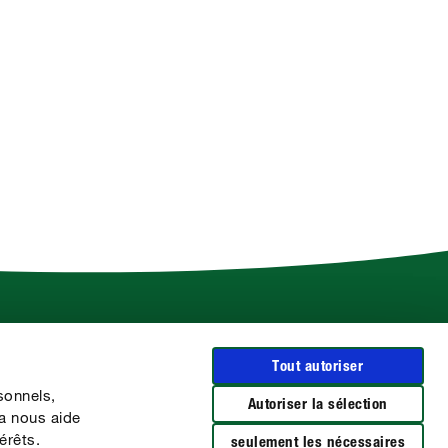
Plus d'infos sur COMPO
Tout autoriser
Le Groupe COMPO
sonnels,
CLAIRLAND
Autoriser la sélection
la nous aide
Les marques BARRIÈRE
érêts.
seulement les nécessaires