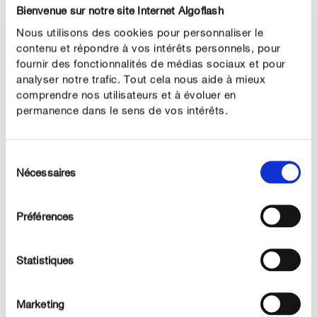
Bienvenue sur notre site Internet Algoflash
Les chenilles vert-jaune tachées de noir attaquent
Nous utilisons des cookies pour personnaliser le
volontiers les choux aux emplacements protégés du
contenu et répondre à vos intérêts personnels, pour
vent et ensoleillés. La chrysalide du papillon hiberne et
fournir des fonctionnalités de médias sociaux et pour
analyser notre trafic. Tout cela nous aide à mieux
les premiers papillons éclosent fin avril. Ils pondent de
comprendre nos utilisateurs et à évoluer en
200 à 300 œufs au revers des feuilles des crucifères
permanence dans le sens de vos intérêts.
sauvages. Peu après les larves très voraces dévorent les
feuilles et les réduisent à l’état de squelettes.
Sélection
Les chenilles se nourrissent pendant 3 à 4 semaines
Nécessaires
du
avant de se nymphoser sur les murs, les arbres, etc.
consentement
Elles apparaissent majoritairement en colonies denses
Préférences
et provoquent des défoliations considérables. Les
papillons de deuxième génération apparaissent après
trois semaines à peine. Papillons de couleur jaune-
Statistiques
blanchâtre, leurs élytres sont tachés de noir.
Marketing