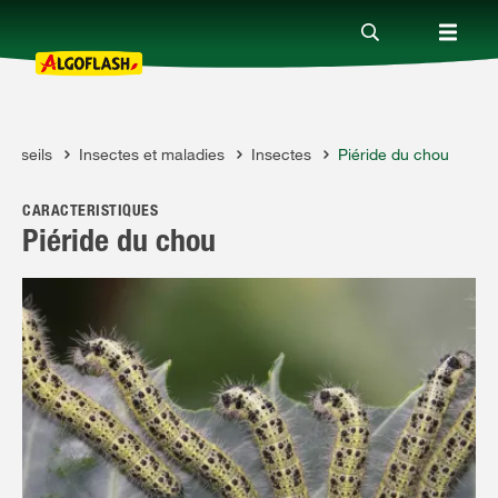
onseils
Insectes et maladies
Insectes
Piéride du chou
Nos produits
FLASH
CARACTÉRISTIQUES
Conseils
Piéride du chou
Thèmes
Qui sommes-nous ?
Promotions