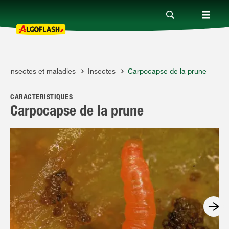
Insectes et maladies
Insectes
Carpocapse de la prune
Nos produits
CARACTÉRISTIQUES
Conseils
Carpocapse de la prune
Thèmes
Qui sommes-nous ?
Promotions