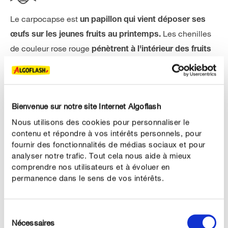
Le carpocapse est
un papillon qui vient déposer ses
Les chenilles
œufs sur les jeunes fruits au printemps.
de couleur rose rouge
pénètrent à l'intérieur des fruits
en y creusant des
et se nourrissent de leur chair
galeries.
L'entrée de la galerie est visible de l'extérieur et
Bienvenue sur notre site Internet Algoflash
reconnaissable à
un bouchon de gomme jaune
Nous utilisons des cookies pour personnaliser le
A l’intérieur,
transparent.
les fruits sont rongés par les
contenu et répondre à vos intérêts personnels, pour
vers.
fournir des fonctionnalités de médias sociaux et pour
analyser notre trafic. Tout cela nous aide à mieux
Au printemps, la
de carpocapses
première génération
comprendre nos utilisateurs et à évoluer en
permanence dans le sens de vos intérêts.
dépose ses œufs sur les mises à fruits dans les 2 à 3
. Les chenilles pénètrent
semaines suivant la floraison
dans les fruits et rongent la chair du fruit. On constate
Sélection
une
Les fruits attaqués
Nécessaires
chute prématurée des fruits.
du