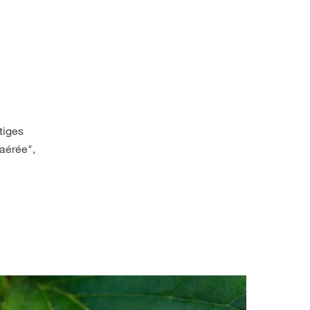
tiges
"aérée",