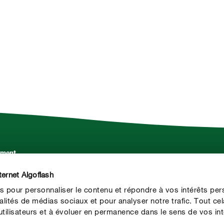
ement.
Service
ternet Algoflash
Contact
s pour personnaliser le contenu et répondre à vos intérêts per
Presse
alités de médias sociaux et pour analyser notre trafic. Tout ce
ilisateurs et à évoluer en permanence dans le sens de vos int