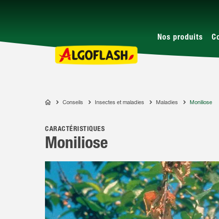
Nos produits
C
Conseils
Insectes et maladies
Maladies
Moniliose
ALGOFLASH
CARACTÉRISTIQUES
Moniliose