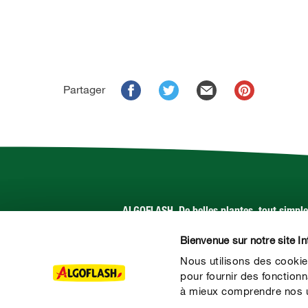
Partager
ALGOFLASH. De belles plantes, tout simpl
Bienvenue sur notre site In
Suivez-nous sur :
Nous utilisons des cookie
pour fournir des fonctionn
à mieux comprendre nos ut