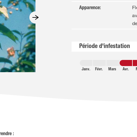
Fl
Apparence
:
av
de
Période d'infestation
Janv.
Févr.
Mars
Avr.
rendre :