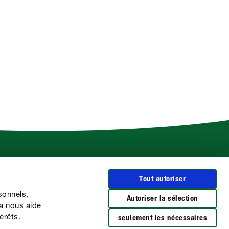
Plus d'infos sur COMPO
Tout autoriser
Le Groupe COMPO
sonnels,
CLAIRLAND
Autoriser la sélection
la nous aide
Les marques BARRIÈRE
érêts.
seulement les nécessaires