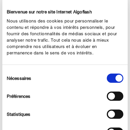
Les chenilles endommagent les plantes en dévorant
leurs feuilles. Une forte infestation peut même provoquer
Bienvenue sur notre site Internet Algoflash
une défoliation totale. En conséquence, la plante
Nous utilisons des cookies pour personnaliser le
s’affaiblit, car elle n’a plus suffisamment de feuilles pour
contenu et répondre à vos intérêts personnels, pour
fournir des fonctionnalités de médias sociaux et pour
s’alimenter totalement. Si l’arbre ou l’arbuste est
analyser notre trafic. Tout cela nous aide à mieux
endommagé plusieurs années de suite, la croissance est
comprendre nos utilisateurs et à évoluer en
freinée et le végétal reste petit. Les rosiers quant à eux
permanence dans le sens de vos intérêts.
forment moins de fleurs les années suivantes.
Sélection
LUTTE
Nécessaires
du
Les précautions à prendre
consentement
Si l’attaque est limitée, une élimination manuelle des
Préférences
chenilles peut suffire. La pose d’une bande de glu pour
chenilles est une solution sans insecticide. Une autre
Statistiques
alternative consiste à suspendre un nichoir qui permet
de limiter les attaques de chenilles de façon naturelle.