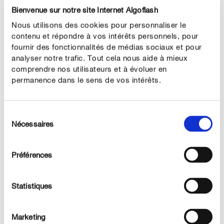
Bienvenue sur notre site Internet Algoflash
Nous utilisons des cookies pour personnaliser le
contenu et répondre à vos intérêts personnels, pour
Quand et comment tailler le buis ?
fournir des fonctionnalités de médias sociaux et pour
analyser notre trafic. Tout cela nous aide à mieux
Taillez de préférence votre buis pendant les deux
comprendre nos utilisateurs et à évoluer en
dernières semaines du mois d’août. À cette saison, les
permanence dans le sens de vos intérêts.
nouvelles tiges ont viré du vert clair à un vert plus
intense et se distinguent à peine des tiges plus
Sélection
anciennes. La taille doit être effectuée par temps
Nécessaires
du
couvert. La raison : les petites feuilles de l’arbre seront
consentement
obligatoirement coupées, et ces points de taille se
Préférences
dessèchent par fort ensoleillement avec comme
conséquence une coloration gris-vert particulièrement
inesthétique.
Statistiques
Le buis ne doit en aucun cas être taillé après la fin août.
Certes, la plante forme de nouvelles tiges, cependant
Marketing