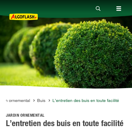
Nos produits
Conseils
Thèmes
Qui sommes-nous ?
ardin ornemental
Buis
L’entretien des buis en toute facilité
JARDIN ORNEMENTAL
Promotions
L’entretien des buis en toute facilité