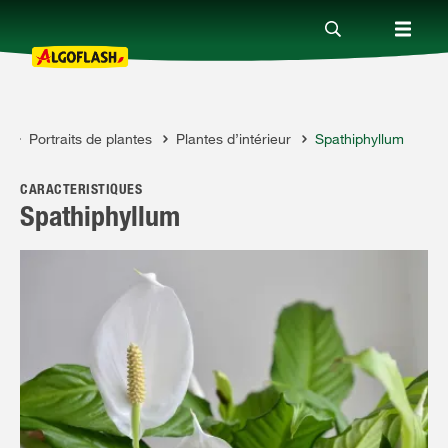
s
Portraits de plantes
Plantes d’intérieur
Spathiphyllum
Nos produits
H
CARACTÉRISTIQUES
Conseils
Spathiphyllum
Thèmes
Qui sommes-nous ?
Promotions