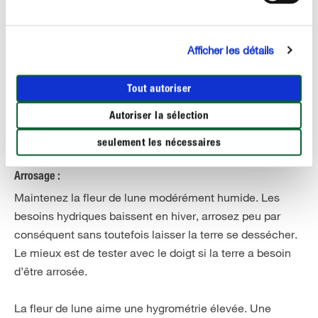
Séparez 3 feuilles ou plus et plantez-les dans un
nouveau pot dans un terreau horticole frais. Attention :
Veillez à ne pas blesser les racines !
Afficher les détails
Tout autoriser
Autoriser la sélection
ENTRETENIR CORRECTEMENT
seulement les nécessaires
Entretien d'une fleur de lune
Arrosage :
Maintenez la fleur de lune modérément humide. Les
besoins hydriques baissent en hiver, arrosez peu par
conséquent sans toutefois laisser la terre se dessécher.
Le mieux est de tester avec le doigt si la terre a besoin
d’être arrosée.
La fleur de lune aime une hygrométrie élevée. Une