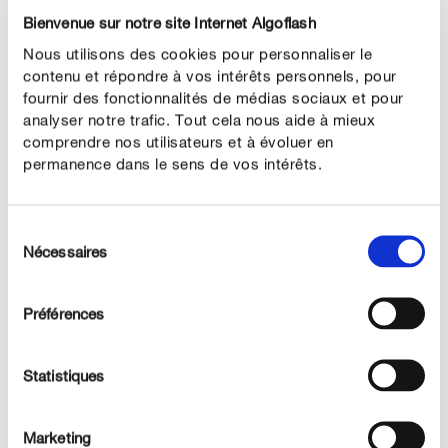
au printemps. Pour le rempotage, nous conseillons
Bienvenue sur notre site Internet Algoflash
d’utiliser notre terreau pour plantes fleuries. Il est
Nous utilisons des cookies pour personnaliser le
également possible de cultiver la fleur de lune en
contenu et répondre à vos intérêts personnels, pour
fournir des fonctionnalités de médias sociaux et pour
hydroponie. Dans ce cas, le mode de culture ne doit pas
analyser notre trafic. Tout cela nous aide à mieux
varier après rempotage.
comprendre nos utilisateurs et à évoluer en
permanence dans le sens de vos intérêts.
Sélection
Nécessaires
du
consentement
Préférences
Notre CONSEIL
Statistiques
Au printemps, vous pouvez multiplier les plantes
assez grandes par division, lors du rempotage.
Marketing