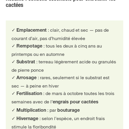
cactées
✓
: clair, chaud et sec — pas de
Emplacement
courant d’air, pas d’humidité élevée
✓
: tous les deux à cinq ans au
Rempotage
printemps ou en automne
✓
: terreau légèrement acide ou granulés
Substrat
de pierre ponce
✓
: rares, seulement si le substrat est
Arrosage
sec — à peine en hiver
✓
: de mars à octobre toutes les trois
Fertilisation
semaines avec de l’
engrais pour cactées
✓
: par
Multiplication
bouturage
✓
: selon l’espèce, un endroit frais
Hivernage
stimule la floribondité