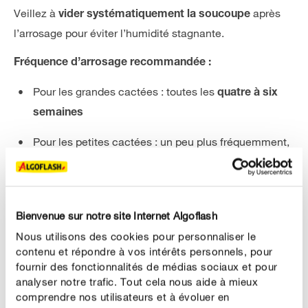
Veillez à
après
vider systématiquement la soucoupe
l’arrosage pour éviter l’humidité stagnante.
Fréquence d’arrosage recommandée :
Pour les grandes cactées : toutes les
quatre à six
semaines
Pour les petites cactées : un peu plus fréquemment,
leur système racinaire retenant moins d’eau
En période de
, réduisez l’arrosage au
repos hivernal
Bienvenue sur notre site Internet Algoflash
strict minimum.
Nous utilisons des cookies pour personnaliser le
: vous pouvez aussi
vos cactus, en
Astuce
bassiner
contenu et répondre à vos intérêts personnels, pour
plaçant le pot dans un récipient d’eau jusqu’à ce que le
fournir des fonctionnalités de médias sociaux et pour
analyser notre trafic. Tout cela nous aide à mieux
substrat soit bien imbibé. Laissez ensuite le pot bien
comprendre nos utilisateurs et à évoluer en
s’égoutter avant de le remettre en place.