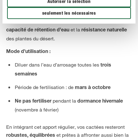
Autoriser la sélection
. Formulé
pour cactées et plantes grasses Algoflash
avec une
, il favorise un
teneur élevée en potassium
seulement les nécessaires
, tout en renforçant la
port compact et vigoureux
et la
capacité de rétention d’eau
résistance naturelle
des plantes du désert.
Mode d’utilisation :
Diluer dans l’eau d’arrosage toutes les
trois
semaines
Période de fertilisation : de
mars à octobre
pendant la
Ne pas fertiliser
dormance hivernale
(novembre à février)
En intégrant cet apport régulier, vos cactées resteront
et prêtes à affronter aussi bien la
robustes, équilibrées