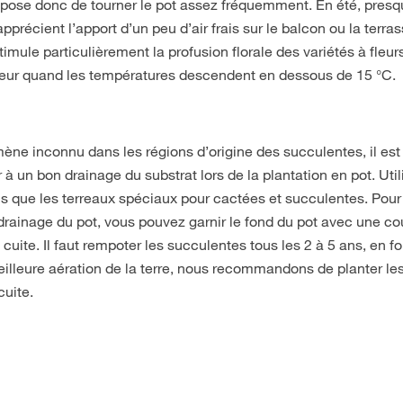
mpose donc de tourner le pot assez fréquemment. En été, pres
précient l’apport d’un peu d’air frais sur le balcon ou la terras
ule particulièrement la profusion florale des variétés à fleurs.
érieur quand les températures descendent en dessous de 15 °C.
ne inconnu dans les régions d’origine des succulentes, il es
 à un bon drainage du substrat lors de la plantation en pot. Uti
els que les terreaux spéciaux pour cactées et succulentes. Pour
e drainage du pot, vous pouvez garnir le fond du pot avec une c
e cuite. Il faut rempoter les succulentes tous les 2 à 5 ans, en f
illeure aération de la terre, nous recommandons de planter le
cuite.