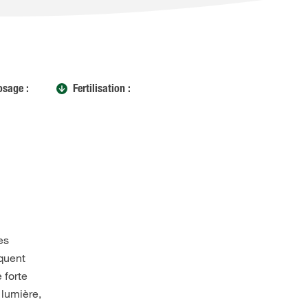
osage :
Fertilisation :
es
équent
 forte
 lumière,