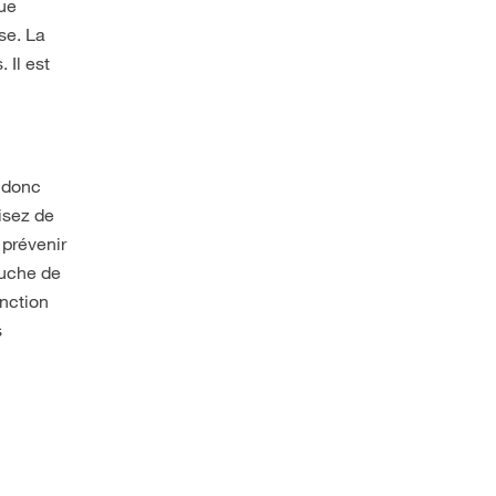
que
se. La
 Il est
t donc
lisez de
 prévenir
ouche de
onction
s