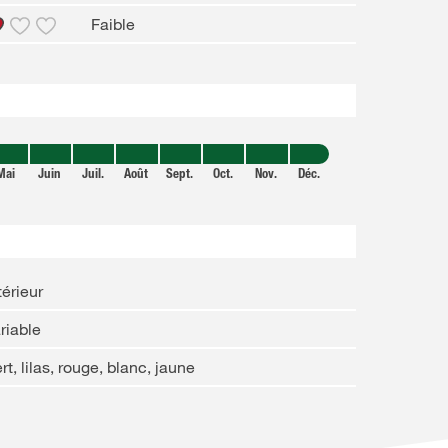
Faible
Mai
Juin
Juil.
Août
Sept.
Oct.
Nov.
Déc.
térieur
riable
rt, lilas, rouge, blanc, jaune