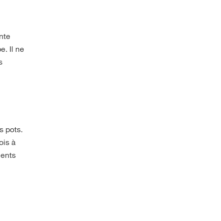
nte
. Il ne
s
e
s pots.
ois à
ments