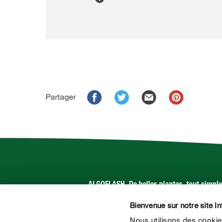
Partager
ALGOFLASH. De belles plantes, tout simpl
Bienvenue sur notre site In
Suivez-nous sur :
Nous utilisons des cookie