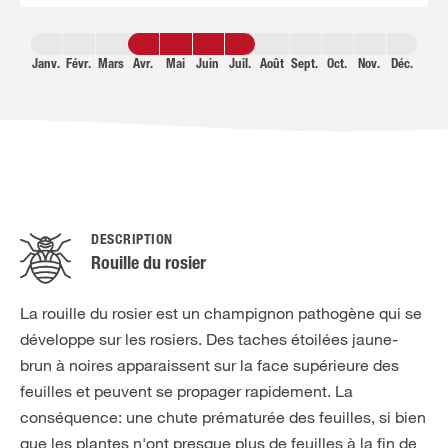
Janv.
Févr.
Mars
Avr.
Mai
Juin
Juil.
Août
Sept.
Oct.
Nov.
Déc.
DESCRIPTION
Rouille du rosier
La rouille du rosier est un champignon pathogène qui se
développe sur les rosiers. Des taches étoilées jaune-
brun à noires apparaissent sur la face supérieure des
feuilles et peuvent se propager rapidement. La
conséquence: une chute prématurée des feuilles, si bien
que les plantes n'ont presque plus de feuilles à la fin de