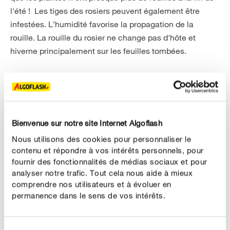
l'été ! Les tiges des rosiers peuvent également être
infestées. L’humidité favorise la propagation de la
rouille. La rouille du rosier ne change pas d'hôte et
hiverne principalement sur les feuilles tombées.
LUTTE
Découvrez comment lutter contre la rouille du
rosier
Bienvenue sur notre site Internet Algoflash
N'oubliez pas qu'une plante bien nourrie est plus
Nous utilisons des cookies pour personnaliser le
résistante aux attaques d'insectes et de maladies !
contenu et répondre à vos intérêts personnels, pour
Apportez un engrais enrichi en potassium pour prévenir
fournir des fonctionnalités de médias sociaux et pour
l’infestation. Éliminez le feuillage tombé à terre.
analyser notre trafic. Tout cela nous aide à mieux
Rabattez fortement les plantes et veillez à ce qu’elles
comprendre nos utilisateurs et à évoluer en
permanence dans le sens de vos intérêts.
soient bien aérées et sèchent bien.
Produits pour la lutte contre la rouille du rosier