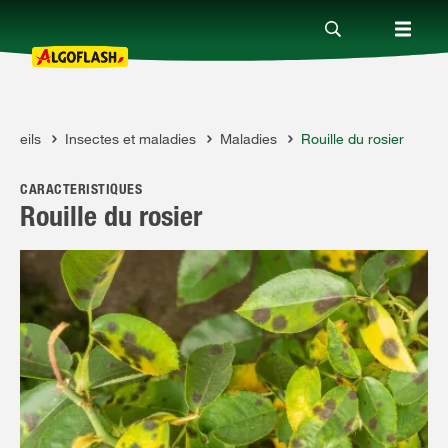
onseils
Insectes et maladies
Maladies
Rouille du rosier
Nos produits
FLASH
CARACTÉRISTIQUES
Conseils
Rouille du rosier
Thèmes
Qui sommes-nous ?
Promotions