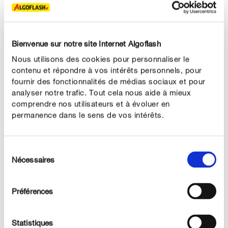
Régénération rapide de gazon après scarification
Bienvenue sur notre site Internet Algoflash
Bien que la scarification soit importante pour maintenir
Nous utilisons des cookies pour personnaliser le
un gazon sain, le défeutrage laisse malheureusement
contenu et répondre à vos intérêts personnels, pour
souvent derrière lui des zones dégarnies inesthétiques et
fournir des fonctionnalités de médias sociaux et pour
des racines de graminées légèrement endommagées.
analyser notre trafic. Tout cela nous aide à mieux
Nous recommandons d’utiliser un mélange de
comprendre nos utilisateurs et à évoluer en
semences pour régénérer rapidement le gazon et réparer
permanence dans le sens de vos intérêts.
les surfaces dégarnies.
Sélection
Nécessaires
du
Débarrassez le gazon des pierres et de tous les résidus
consentement
de tonte et nivelez les irrégularités éventuelles. Épandez
uniformément le produit à la main, ratissez et tassez
Préférences
légèrement. Semez un peu au-delà de la surface à
regarnir pour obtenir une transition invisible depuis le
Statistiques