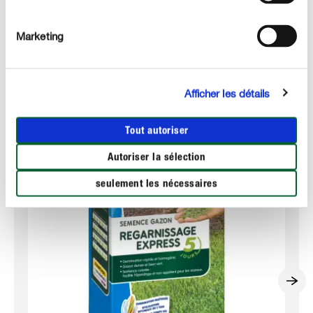
gazon existant. Puis arrosez le gazon régulièrement et
abondamment, car les jeunes germes doivent être
Marketing
maintenus humides en permanence.
Ces produits pourraient vous intéresser :
Afficher les détails
Tout autoriser
Autoriser la sélection
seulement les nécessaires