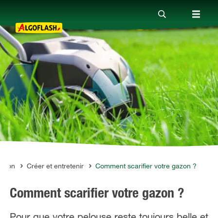
Nos produits
Conseils
Thèmes
Qui sommes-nous ?
azon
Créer et entretenir
Comment scarifier votre gazon ?
Comment scarifier votre gazon ?
Promotions
Pour que votre pelouse reste toujours belle et