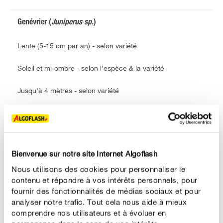
Genévrier (
Juniperus sp.
)
Lente (5-15 cm par an) - selon variété
Soleil et mi-ombre - selon l’espèce & la variété
Jusqu'à 4 mètres - selon variété
Oui
Résineux
Bienvenue sur notre site Internet Algoflash
Épine-vinette (
Berberis vulgaris
)
Nous utilisons des cookies pour personnaliser le
contenu et répondre à vos intérêts personnels, pour
Lente (15-20 cm par an) - selon variété
fournir des fonctionnalités de médias sociaux et pour
analyser notre trafic. Tout cela nous aide à mieux
Soleil
comprendre nos utilisateurs et à évoluer en