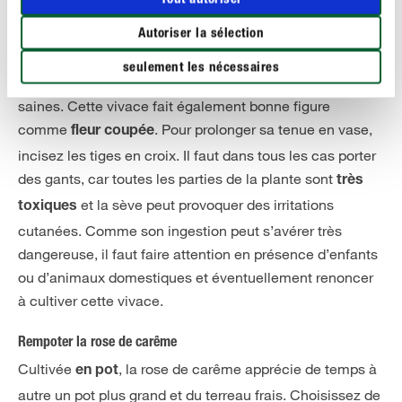
L’hellébore oriental n’a généralement pas besoin d’être
taillé, car il ne pousse pas très vite. Il est donc judicieux
Autoriser la sélection
d’
. Vous
enlever régulièrement le feuillage fané
seulement les nécessaires
stimulerez ainsi la croissance de tiges et de feuilles
saines. Cette vivace fait également bonne figure
comme
. Pour prolonger sa tenue en vase,
fleur coupée
incisez les tiges en croix. Il faut dans tous les cas porter
des gants, car toutes les parties de la plante sont
très
et la sève peut provoquer des irritations
toxiques
cutanées. Comme son ingestion peut s’avérer très
dangereuse, il faut faire attention en présence d’enfants
ou d’animaux domestiques et éventuellement renoncer
à cultiver cette vivace.
Rempoter la rose de carême
Cultivée
, la rose de carême apprécie de temps à
en pot
autre un pot plus grand et du terreau frais. Choisissez de