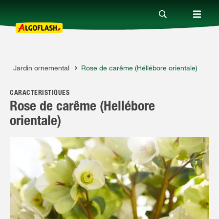
s
Jardin ornemental
Rose de carême (Héllébore orientale)
Nos produits
CARACTÉRISTIQUES
Conseils
Rose de carême (Hellébore
orientale)
Thèmes
Qui sommes-nous ?
Promotions