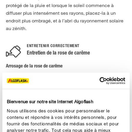
protégé de la pluie et lorsque le soleil commence à
diffuser plus intensément ses rayons, placez-la à un
endroit plus ombragé, et à l’abri du rayonnement solaire
au zénith.
ENTRETENIR CORRECTEMENT
Entretien de la rose de carême
Arrosage de la rose de carême
Si votre rose de carême pousse en pot, nous vous
conseillons de choisir un
emplacement à l’abri de la
afin que le feuillage reste au sec et pour limiter la
pluie
propagation des maladies cryptogamiques. L’humidité
Bienvenue sur notre site Internet Algoflash
stagnante peut s’avérer problématique, surtout en hiver.
Nous utilisons des cookies pour personnaliser le
Il faut laisser la terre
le plus possible entre deux
sécher
contenu et répondre à vos intérêts personnels, pour
arrosages. En plein air, la rose de carême est en général
fournir des fonctionnalités de médias sociaux et pour
analyser notre trafic. Tout cela nous aide à mieux
suffisamment arrosée en hiver.