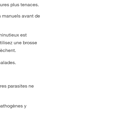
ures plus tenaces.
ls manuels avant de
minutieux est
tilisez une brosse
sèchent.
 malades.
res parasites ne
 pathogènes y