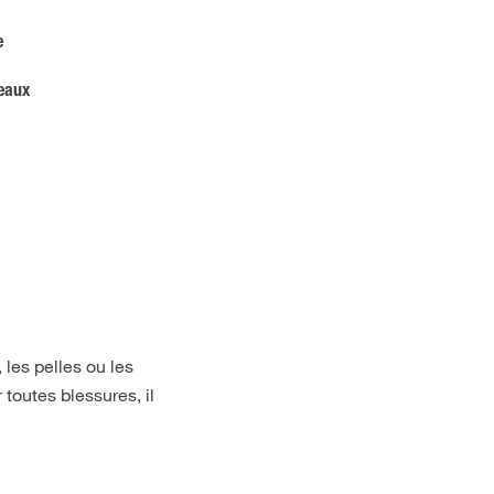
e
teaux
les pelles ou les
 toutes blessures, il
.