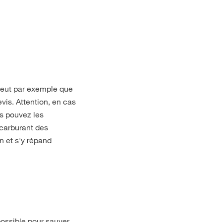
 peut par exemple que
vis. Attention, en cas
s pouvez les
 carburant des
n et s'y répand
 possible pour sauver