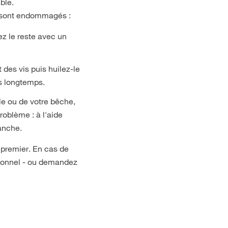
ble.
s sont endommagés :
ez le reste avec un
des vis puis huilez-le
us longtemps.
lle ou de votre bêche,
roblème : à l'aide
manche.
 premier. En cas de
ssionnel - ou demandez