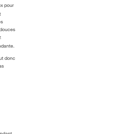
ux pour
t
és
 douces
z
ndante.
aut donc
as
endant