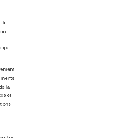
e la
ien
lopper
èrement
riments
de la
es et
itions
rcules,