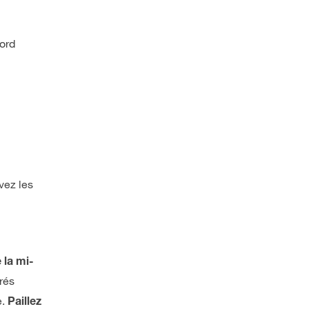
bord
vez les
e la mi-
rés
e.
Paillez