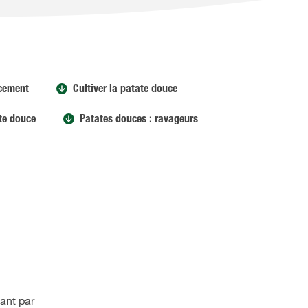
acement
Cultiver la patate douce
ate douce
Patates douces : ravageurs
sant par