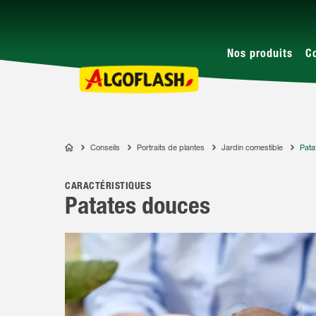
Nos produits
C
Conseils
Portraits de plantes
Jardin comestible
Pata
ALGOFLASH
CARACTÉRISTIQUES
Patates douces