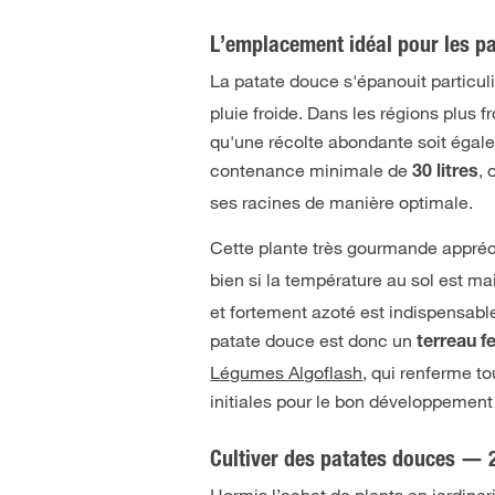
L’emplacement idéal pour les p
La patate douce s'épanouit particu
pluie froide. Dans les régions plus fr
qu'une récolte abondante soit égal
contenance minimale de
, 
30 litres
ses racines de manière optimale.
Cette plante très gourmande appréc
bien si la température au sol est m
et fortement azoté est indispensabl
patate douce est donc un
terreau fe
Légumes Algoflash
, qui renferme to
initiales pour le bon développement
Cultiver des patates douces — 
Hormis l’achat de plants en jardineri