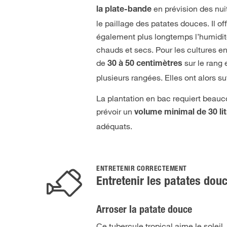
en prévision des nui
la plate-bande
le paillage des patates douces. Il o
également plus longtemps l’humidité
chauds et secs. Pour les cultures 
de
sur le rang 
30 à 50 centimètres
plusieurs rangées. Elles ont alors s
La plantation en bac requiert beauc
prévoir un
volume minimal de 30 li
adéquats.
ENTRETENIR CORRECTEMENT
Entretenir les patates dou
Arroser la patate douce
Ce tubercule tropical aime le soleil