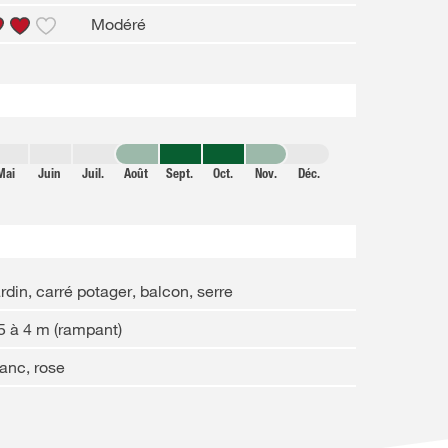
Modéré
Mai
Juin
Juil.
Août
Sept.
Oct.
Nov.
Déc.
rdin, carré potager, balcon, serre
5 à 4 m (rampant)
anc, rose