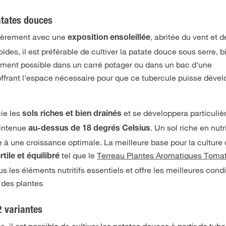
atates douces
lièrement avec une
, abritée du vent et d
exposition ensoleillée
oides, il est préférable de cultiver la patate douce sous serre, b
ement possible dans un carré potager ou dans un bac d'une
offrant l'espace nécessaire pour que ce tubercule puisse déve
ie les
et se développera particuli
sols riches et bien drainés
aintenue
. Un sol riche en nut
au-dessus de 18 degrés Celsius
e à une croissance optimale. La meilleure base pour la culture 
tel que le
Terreau Plantes Aromatiques Tomat
rtile et équilibré
us les éléments nutritifs essentiels et offre les meilleures cond
 des plantes
2 variantes
e, il est possible de cultiver les patates douces à partir de tube