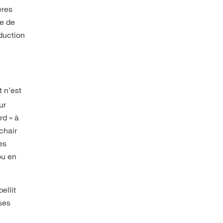
ères
te de
duction
et n’est
ur
rd » à
chair
es
ou en
ellit
 ses