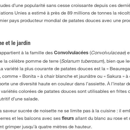
itudes d’une popularité sans cesse croissante depuis ces derni
ations Unies a estimé à près de 89 millions de tonnes la récol
emier pays producteur mondial de patates douces avec une pro
e et le jardin
 appartient à la famille des
(
Convolvulaceae
) 
Convolvulacées
e la célèbre pomme de terre (
Solanum tuberosum
), bien que le
 La variété la plus courante de patates douces est la « Beaurega
, comme « Bonita » à chair blanche et jaunâtre ou « Sakura » à 
orte une diversité haute en couleur dans l’assiette. À l’instar d
 variétés colorées de patates douces sont utilisables en frites 
ritif d’une salade.
saveur sucrée de noisette ne se limite pas à la cuisine : il emb
serres et les balcons avec ses
allant du blanc au rose et
fleurs
nt grimper jusqu’à quatre mètres de hauteur.