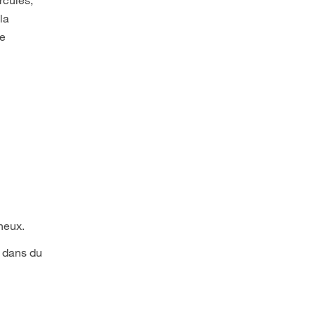
la
re
neux.
t dans du