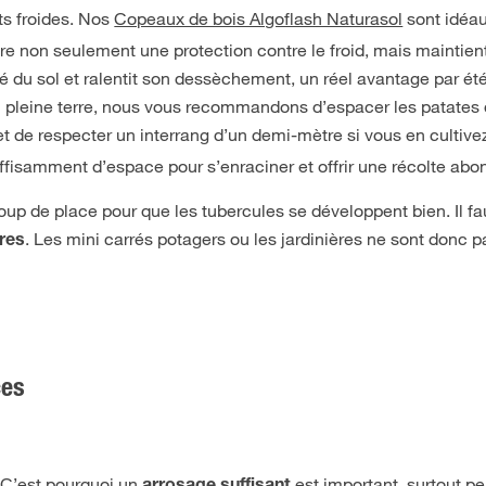
ts froides. Nos
Copeaux de bois Algoflash Naturasol
sont idéa
ffre non seulement une protection contre le froid, mais maintien
 du sol et ralentit son dessèchement, un réel avantage par ét
en pleine terre, nous vous recommandons d’espacer les patates
et de respecter un interrang d’un demi-mètre si vous en cultive
uffisamment d’espace pour s’enraciner et offrir une récolte abo
oup de place pour que les tubercules se développent bien. Il f
. Les mini carrés potagers ou les jardinières ne sont donc p
tres
ces
. C’est pourquoi un
est important, surtout p