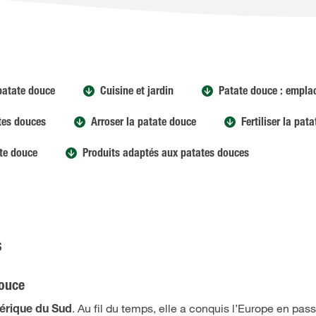
 patate douce
Cuisine et jardin
Patate douce : empl
ates douces
Arroser la patate douce
Fertiliser la pat
te douce
Produits adaptés aux patates douces
s
douce
. Au fil du temps, elle a conquis l’Europe en pas
rique du Sud