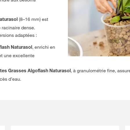
(8–16 mm) est
aturasol
 racinaire dense.
versions adaptées :
, enrichi en
lash Naturasol
 et une excellente
, à granulométrie fine, assu
es Grasses Algoflash Naturasol
xcès d’eau.