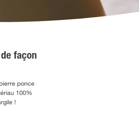
 de façon
 pierre ponce
tériau 100%
rgile !