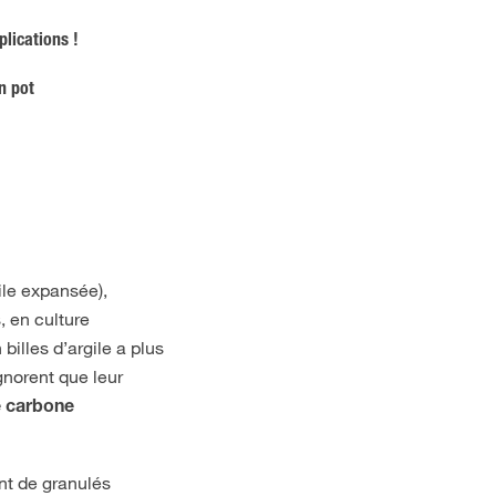
plications !
n pot
gile expansée),
, en culture
illes d’argile a plus
norent que leur
 carbone
t de granulés