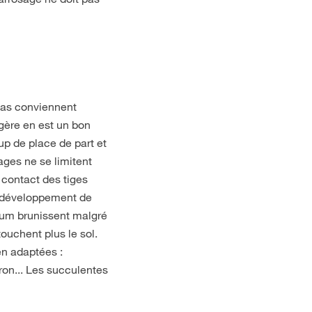
 bas conviennent
ugère en est un bon
up de place de part et
ages ne se limitent
 contact des tiges
n développement de
ytum brunissent malgré
touchent plus le sol.
en adaptées :
ron... Les succulentes