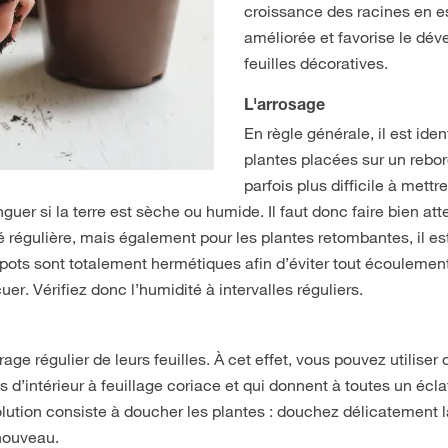
croissance des racines en 
améliorée et favorise le dév
feuilles décoratives.
L'arrosage
En règle générale, il est ide
plantes placées sur un rebor
parfois plus difficile à mett
tinguer si la terre est sèche ou humide. Il faut donc faire bien a
 régulière, mais également pour les plantes retombantes, il es
ots sont totalement hermétiques afin d’éviter tout écoulement 
. Vérifiez donc l’humidité à intervalles réguliers.
 régulier de leurs feuilles. À cet effet, vous pouvez utiliser 
s d’intérieur à feuillage coriace et qui donnent à toutes un écl
ution consiste à doucher les plantes : douchez délicatement l
 nouveau.