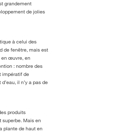
est grandement
eloppement de jolies
ntique à celui des
d de fenêtre, mais est
re en œuvre, en
ttention : nombre des
t impératif de
d’eau, il n’y a pas de
des produits
at superbe. Mais en
a plante de haut en