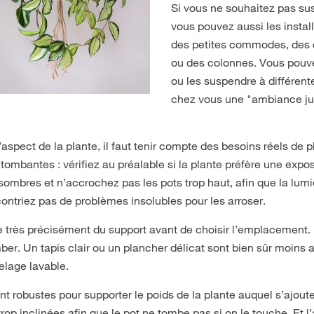
Si vous ne souhaitez pas su
vous pouvez aussi les instal
des petites commodes, des 
ou des colonnes. Vous pouvez
ou les suspendre à différent
chez vous une "ambiance ju
ect de la plante, il faut tenir compte des besoins réels de pl
tombantes : vérifiez au préalable si la plante préfère une expos
sombres et n’accrochez pas les pots trop haut, afin que la lumi
contriez pas de problèmes insolubles pour les arroser.
 très précisément du support avant de choisir l’emplacement. 
ber. Un tapis clair ou un plancher délicat sont bien sûr moins 
elage lavable.
t robustes pour supporter le poids de la plante auquel s’ajout
trop inclinées afin que le pot ne tombe pas si on le touche. Et l