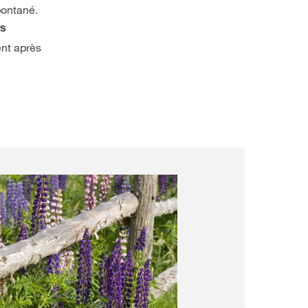
pontané.
rs
ent après