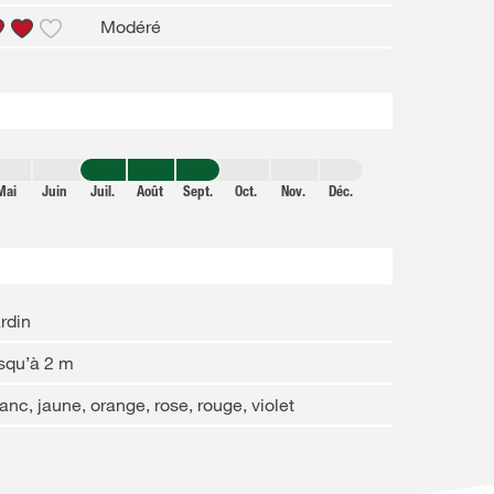
Modéré
Mai
Juin
Juil.
Août
Sept.
Oct.
Nov.
Déc.
rdin
squ’à 2 m
anc, jaune, orange, rose, rouge, violet