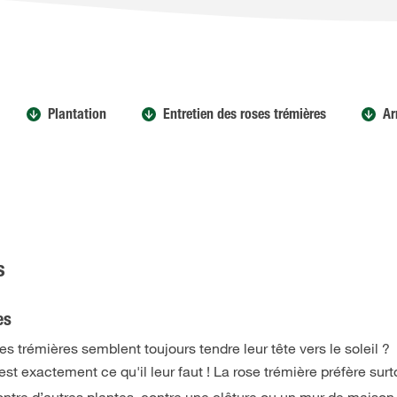
Plantation
Entretien des roses trémières
Ar
s
es
trémières semblent toujours tendre leur tête vers le soleil ?
est exactement ce qu'il leur faut ! La rose trémière préfère surt
ontre d’autres plantes, contre une clôture ou un mur de maison