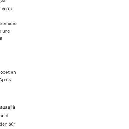
 votre
 trémière
r une
en
godet en
 Après
a
aussi à
ement
bien sûr