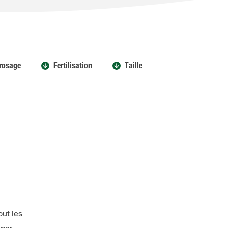
rosage
Fertilisation
Taille
out les
 par