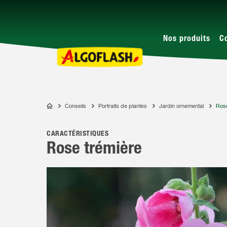
Nos produits
C
Conseils
Portraits de plantes
Jardin ornemental
Rose
ALGOFLASH
CARACTÉRISTIQUES
Rose trémière