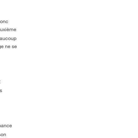
donc
deuxième
beaucoup
ige ne se
t
us
chance
son