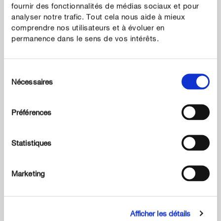
fournir des fonctionnalités de médias sociaux et pour
analyser notre trafic. Tout cela nous aide à mieux
Terreaux
comprendre nos utilisateurs et à évoluer en
Compost et Fibre de Bois idéal Carré Potager UAB
Algoflash Naturasol
permanence dans le sens de vos intérêts.
Sélection
Nécessaires
du
consentement
Préférences
Statistiques
Marketing
Afficher les détails