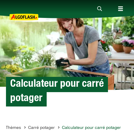
Nos produits
Conseils
Thèmes
Calculateur pour carré
potager
Qui sommes-nous ?
Promotions
Thèmes
Carré potager
Calculateur pour carré potager
LGOFLASH