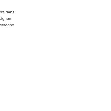
ère dans
mpignon
dessèche