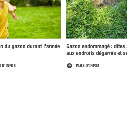
en du gazon durant l’année
Gazon endommagé : dites 
aux endroits dégarnis et s
S D’INFOS
PLUS D’INFOS