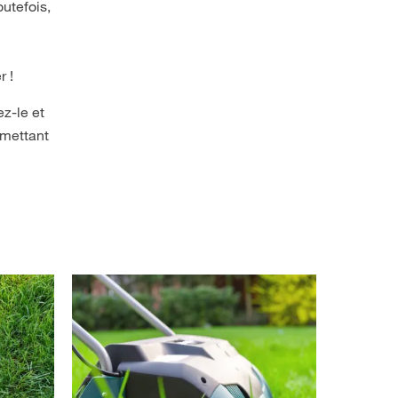
outefois,
r !
z-le et
rmettant