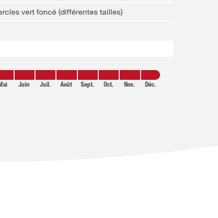
rcles vert foncé (différentes tailles)
Mai
Juin
Juil.
Août
Sept.
Oct.
Nov.
Déc.