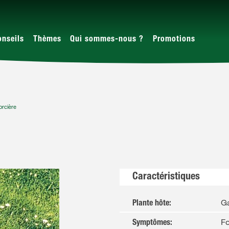
onseils
Thèmes
Qui sommes-nous ?
Promotions
rcière
Caractéristiques
Ga
Plante hôte
:
F
Symptômes
: